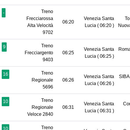
Treno
-
Frecciarossa
Venezia Santa
To
06:20
Alta Velocità
Lucia
( 06:20 )
Nuov
9702
Treno
9
Venezia Santa
Roma
Frecciargento
06:25
Lucia
( 06:25 )
9403
Treno
16
Venezia Santa
SIBA
Regionale
06:26
Lucia
( 06:26 )
5696
Treno
10
Venezia Santa
Co
Regionale
06:31
Lucia
( 06:31 )
Veloce 2840
Treno
10