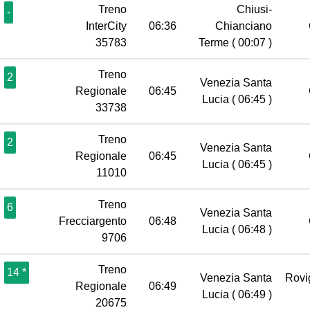
Treno
Chiusi-
-
InterCity
06:36
Chianciano
35783
Terme
( 00:07 )
Treno
2
Venezia Santa
Regionale
06:45
Lucia
( 06:45 )
33738
Treno
2
Venezia Santa
Regionale
06:45
Lucia
( 06:45 )
11010
Treno
6
Venezia Santa
Frecciargento
06:48
Lucia
( 06:48 )
9706
Treno
14 *
Venezia Santa
Rov
Regionale
06:49
Lucia
( 06:49 )
20675