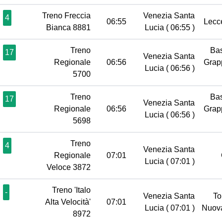
Treno Freccia
Venezia Santa
4
06:55
Lec
Bianca 8881
Lucia
( 06:55 )
Treno
Ba
17
Venezia Santa
Regionale
06:56
Gra
Lucia
( 06:56 )
5700
Treno
Ba
17
Venezia Santa
Regionale
06:56
Gra
Lucia
( 06:56 )
5698
Treno
4
Venezia Santa
Regionale
07:01
Lucia
( 07:01 )
Veloce 3872
Treno 'Italo
-
Venezia Santa
To
Alta Velocità'
07:01
Lucia
( 07:01 )
Nuov
8972