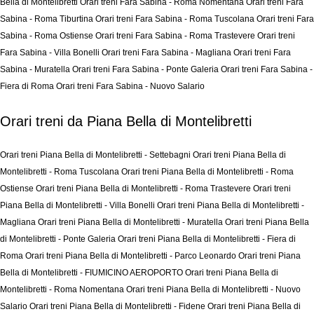
Bella di Montelibretti
Orari treni Fara Sabina - Roma Nomentana
Orari treni Fara
Sabina - Roma Tiburtina
Orari treni Fara Sabina - Roma Tuscolana
Orari treni Fara
Sabina - Roma Ostiense
Orari treni Fara Sabina - Roma Trastevere
Orari treni
Fara Sabina - Villa Bonelli
Orari treni Fara Sabina - Magliana
Orari treni Fara
Sabina - Muratella
Orari treni Fara Sabina - Ponte Galeria
Orari treni Fara Sabina -
Fiera di Roma
Orari treni Fara Sabina - Nuovo Salario
Orari treni da Piana Bella di Montelibretti
Orari treni Piana Bella di Montelibretti - Settebagni
Orari treni Piana Bella di
Montelibretti - Roma Tuscolana
Orari treni Piana Bella di Montelibretti - Roma
Ostiense
Orari treni Piana Bella di Montelibretti - Roma Trastevere
Orari treni
Piana Bella di Montelibretti - Villa Bonelli
Orari treni Piana Bella di Montelibretti -
Magliana
Orari treni Piana Bella di Montelibretti - Muratella
Orari treni Piana Bella
di Montelibretti - Ponte Galeria
Orari treni Piana Bella di Montelibretti - Fiera di
Roma
Orari treni Piana Bella di Montelibretti - Parco Leonardo
Orari treni Piana
Bella di Montelibretti - FIUMICINO AEROPORTO
Orari treni Piana Bella di
Montelibretti - Roma Nomentana
Orari treni Piana Bella di Montelibretti - Nuovo
Salario
Orari treni Piana Bella di Montelibretti - Fidene
Orari treni Piana Bella di