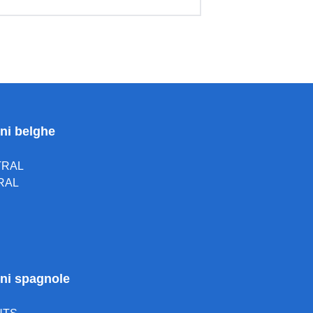
oni belghe
TRAL
RAL
ioni spagnole