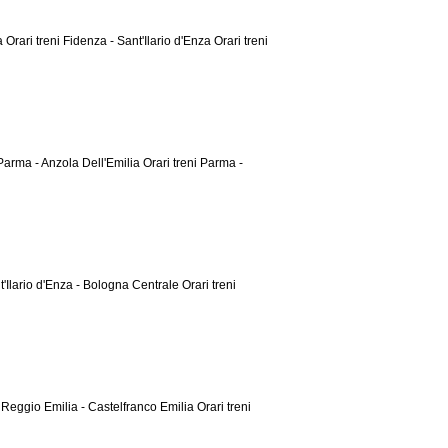
ma
Orari treni Fidenza - Sant'Ilario d'Enza
Orari treni
 Parma - Anzola Dell'Emilia
Orari treni Parma -
nt'Ilario d'Enza - Bologna Centrale
Orari treni
i Reggio Emilia - Castelfranco Emilia
Orari treni