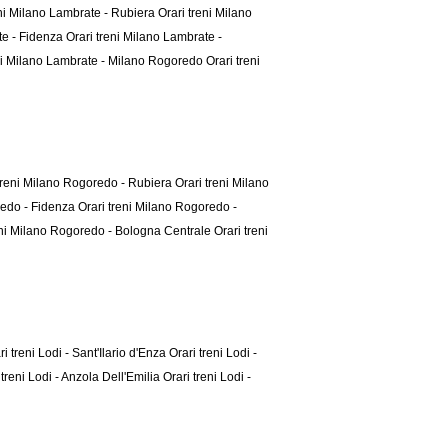
eni Milano Lambrate - Rubiera
Orari treni Milano
te - Fidenza
Orari treni Milano Lambrate -
eni Milano Lambrate - Milano Rogoredo
Orari treni
treni Milano Rogoredo - Rubiera
Orari treni Milano
redo - Fidenza
Orari treni Milano Rogoredo -
eni Milano Rogoredo - Bologna Centrale
Orari treni
ri treni Lodi - Sant'Ilario d'Enza
Orari treni Lodi -
 treni Lodi - Anzola Dell'Emilia
Orari treni Lodi -