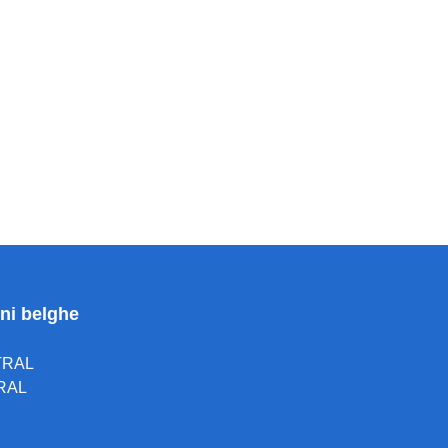
oni belghe
TRAL
RAL