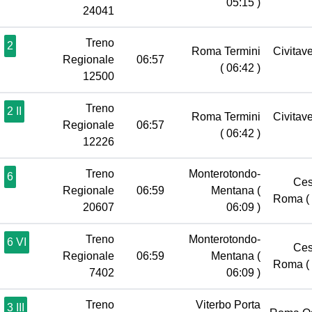
05:15 )
24041
Treno
2
Roma Termini
Civitav
Regionale
06:57
( 06:42 )
12500
Treno
2 II
Roma Termini
Civitav
Regionale
06:57
( 06:42 )
12226
Treno
Monterotondo-
6
Ces
Regionale
06:59
Mentana
(
Roma
(
20607
06:09 )
Treno
Monterotondo-
6 VI
Ces
Regionale
06:59
Mentana
(
Roma
(
7402
06:09 )
Treno
Viterbo Porta
3 III