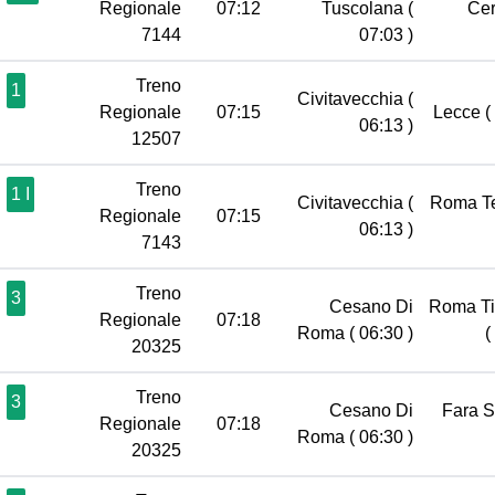
Regionale
07:12
Tuscolana
(
Cer
7144
07:03 )
Treno
1
Civitavecchia
(
Regionale
07:15
Lecce
(
06:13 )
12507
Treno
1 I
Civitavecchia
(
Roma T
Regionale
07:15
06:13 )
7143
Treno
3
Cesano Di
Roma Ti
Regionale
07:18
Roma
( 06:30 )
(
20325
Treno
3
Cesano Di
Fara 
Regionale
07:18
Roma
( 06:30 )
20325