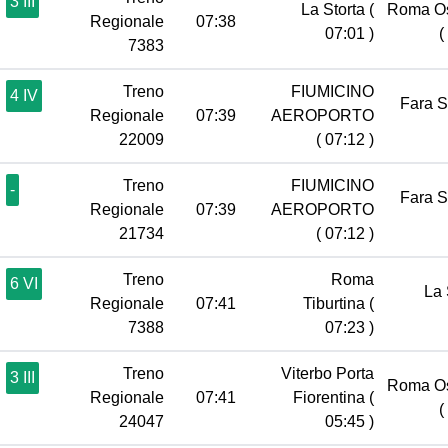
3 III
La Storta
(
Roma Os
Regionale
07:38
07:01 )
(
7383
Treno
FIUMICINO
4 IV
Fara 
Regionale
07:39
AEROPORTO
22009
( 07:12 )
Treno
FIUMICINO
-
Fara 
Regionale
07:39
AEROPORTO
21734
( 07:12 )
Treno
Roma
6 VI
La 
Regionale
07:41
Tiburtina
(
7388
07:23 )
Treno
Viterbo Porta
3 III
Roma Os
Regionale
07:41
Fiorentina
(
(
24047
05:45 )