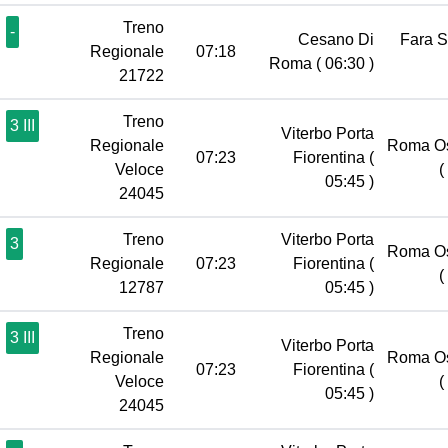
Treno
-
Cesano Di
Fara 
Regionale
07:18
Roma
( 06:30 )
21722
Treno
3 III
Viterbo Porta
Regionale
Roma Os
07:23
Fiorentina
(
Veloce
(
05:45 )
24045
Treno
Viterbo Porta
3
Roma Os
Regionale
07:23
Fiorentina
(
(
12787
05:45 )
Treno
3 III
Viterbo Porta
Regionale
Roma Os
07:23
Fiorentina
(
Veloce
(
05:45 )
24045