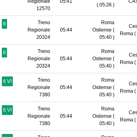
Regionale
05:41
CA
( 05:26 )
12570
Treno
Roma
6
Ces
Regionale
05:44
Ostiense
(
Roma
(
20324
05:40 )
Treno
Roma
6
Ces
Regionale
05:44
Ostiense
(
Roma
(
20324
05:40 )
Treno
Roma
6 VI
Ces
Regionale
05:44
Ostiense
(
Roma
(
7380
05:40 )
Treno
Roma
6 VI
Ces
Regionale
05:44
Ostiense
(
Roma
(
7380
05:40 )