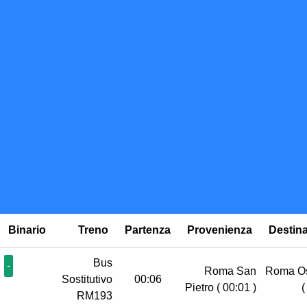
Binario
Treno
Partenza
Provenienza
Destin
Bus
-
Roma San
Roma Os
Sostitutivo
00:06
Pietro
( 00:01 )
(
RM193