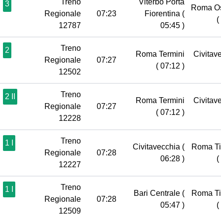
Treno
Viterbo Porta
3
Roma Os
Regionale
07:23
Fiorentina
(
(
12787
05:45 )
Treno
2
Roma Termini
Civitav
Regionale
07:27
( 07:12 )
12502
Treno
2 II
Roma Termini
Civitav
Regionale
07:27
( 07:12 )
12228
Treno
1 I
Civitavecchia
(
Roma Ti
Regionale
07:28
06:28 )
(
12227
Treno
1 I
Bari Centrale
(
Roma Ti
Regionale
07:28
05:47 )
(
12509