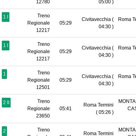
12780
05:00 )
Treno
1 I
Civitavecchia
(
Roma T
Regionale
05:29
04:30 )
12217
Treno
1 I
Civitavecchia
(
Roma T
Regionale
05:29
04:30 )
12217
Treno
1
Civitavecchia
(
Roma T
Regionale
05:29
04:30 )
12501
Treno
MONTA
2 II
Roma Termini
Regionale
05:41
CA
( 05:26 )
23650
Treno
MONTA
2
Roma Termini