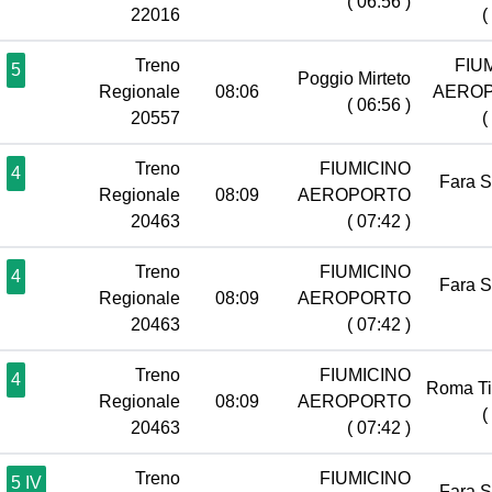
( 06:56 )
22016
(
Treno
FIU
5
Poggio Mirteto
Regionale
08:06
AERO
( 06:56 )
20557
(
Treno
FIUMICINO
4
Fara 
Regionale
08:09
AEROPORTO
20463
( 07:42 )
Treno
FIUMICINO
4
Fara 
Regionale
08:09
AEROPORTO
20463
( 07:42 )
Treno
FIUMICINO
4
Roma Ti
Regionale
08:09
AEROPORTO
(
20463
( 07:42 )
Treno
FIUMICINO
5 IV
Fara 