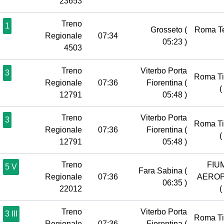
23653
Treno
1
Grosseto
(
Roma T
Regionale
07:34
05:23 )
4503
Treno
Viterbo Porta
3
Roma Ti
Regionale
07:36
Fiorentina
(
(
12791
05:48 )
Treno
Viterbo Porta
3
Roma Ti
Regionale
07:36
Fiorentina
(
(
12791
05:48 )
Treno
FIU
5 V
Fara Sabina
(
Regionale
07:36
AERO
06:35 )
22012
(
Treno
Viterbo Porta
3 III
Roma Ti
Regionale
07:36
Fiorentina
(