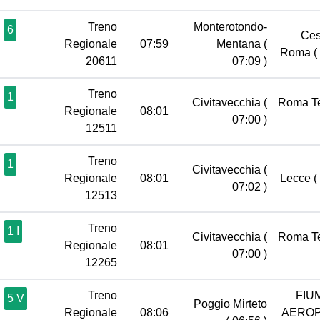
Treno
Monterotondo-
6
Ces
Regionale
07:59
Mentana
(
Roma
(
20611
07:09 )
Treno
1
Civitavecchia
(
Roma T
Regionale
08:01
07:00 )
12511
Treno
1
Civitavecchia
(
Regionale
08:01
Lecce
(
07:02 )
12513
Treno
1 I
Civitavecchia
(
Roma T
Regionale
08:01
07:00 )
12265
Treno
FIU
5 V
Poggio Mirteto
Regionale
08:06
AERO