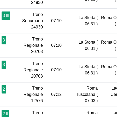
24930
Treno
3 III
La Storta
(
Roma Os
Suburbano
07:10
06:31 )
(
24930
Treno
3
La Storta
(
Roma Os
Regionale
07:10
06:31 )
(
20703
Treno
3
La Storta
(
Roma Os
Regionale
07:10
06:31 )
(
20703
Treno
Roma
Lad
2
Regionale
07:12
Tuscolana
(
Cer
12576
07:03 )
Treno
Roma
Lad
2 II