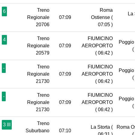
Treno
Roma
6
La 
Regionale
07:09
Ostiense
(
20706
07:05 )
Treno
FIUMICINO
4
Poggio 
Regionale
07:09
AEROPORTO
(
20579
( 06:42 )
Treno
FIUMICINO
-
Poggio 
Regionale
07:09
AEROPORTO
(
21730
( 06:42 )
Treno
FIUMICINO
-
Poggio 
Regionale
07:09
AEROPORTO
(
21730
( 06:42 )
Treno
3 III
La Storta
(
Roma Os
Suburbano
07:10
06:31 )
(