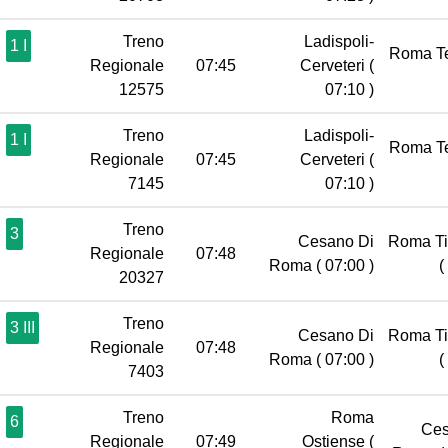
Treno
Ladispoli-
1 I
Roma T
Regionale
07:45
Cerveteri
(
12575
07:10 )
Treno
Ladispoli-
1 I
Roma T
Regionale
07:45
Cerveteri
(
7145
07:10 )
Treno
3
Cesano Di
Roma Ti
Regionale
07:48
Roma
( 07:00 )
(
20327
Treno
3 III
Cesano Di
Roma Ti
Regionale
07:48
Roma
( 07:00 )
(
7403
Treno
Roma
6
Ces
Regionale
07:49
Ostiense
(