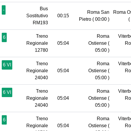
Bus
-
Roma San
Roma Os
Sostitutivo
00:15
Pietro
( 00:00 )
(
RM193
Treno
Roma
Viterb
6
Regionale
05:04
Ostiense
(
R
12780
05:00 )
Treno
Roma
Viterb
6 VI
Regionale
05:04
Ostiense
(
R
24040
05:00 )
Treno
Roma
Viterb
6 VI
Regionale
05:04
Ostiense
(
R
24040
05:00 )
Treno
Roma
Viterb
6
Regionale
05:04
Ostiense
(
R