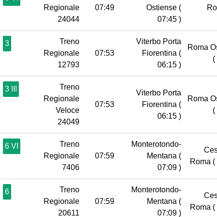
Regionale
07:49
Ostiense
(
R
24044
07:45 )
Treno
Viterbo Porta
3
Roma Os
Regionale
07:53
Fiorentina
(
(
12793
06:15 )
Treno
3 III
Viterbo Porta
Regionale
Roma Os
07:53
Fiorentina
(
Veloce
(
06:15 )
24049
Treno
Monterotondo-
6 VI
Ces
Regionale
07:59
Mentana
(
Roma
(
7406
07:09 )
Treno
Monterotondo-
6
Ces
Regionale
07:59
Mentana
(
Roma
(
20611
07:09 )