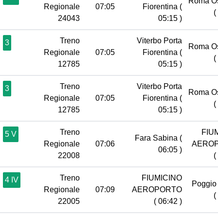
Roma Os
Regionale
07:05
Fiorentina
(
(
24043
05:15 )
Treno
Viterbo Porta
3
Roma Os
Regionale
07:05
Fiorentina
(
(
12785
05:15 )
Treno
Viterbo Porta
3
Roma Os
Regionale
07:05
Fiorentina
(
(
12785
05:15 )
Treno
FIU
5 V
Fara Sabina
(
Regionale
07:06
AERO
06:05 )
22008
(
Treno
FIUMICINO
4 IV
Poggio 
Regionale
07:09
AEROPORTO
(
22005
( 06:42 )