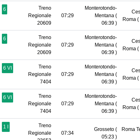
Treno
Monterotondo-
6
Ces
Regionale
07:29
Mentana
(
Roma
(
20609
06:39 )
Treno
Monterotondo-
6
Ces
Regionale
07:29
Mentana
(
Roma
(
20609
06:39 )
Treno
Monterotondo-
6 VI
Ces
Regionale
07:29
Mentana
(
Roma
(
7404
06:39 )
Treno
Monterotondo-
6 VI
Ces
Regionale
07:29
Mentana
(
Roma
(
7404
06:39 )
Treno
1 I
Grosseto
(
Roma T
Regionale
07:34
05:23 )