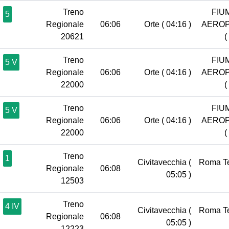
Treno
FIU
5
Regionale
06:06
Orte
( 04:16 )
AERO
20621
(
Treno
FIU
5 V
Regionale
06:06
Orte
( 04:16 )
AERO
22000
(
Treno
FIU
5 V
Regionale
06:06
Orte
( 04:16 )
AERO
22000
(
Treno
1
Civitavecchia
(
Roma T
Regionale
06:08
05:05 )
12503
Treno
4 IV
Civitavecchia
(
Roma T
Regionale
06:08
05:05 )
12223