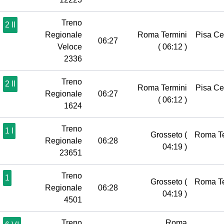
Treno
2 II
Regionale
Roma Termini
Pisa Ce
06:27
Veloce
( 06:12 )
2336
Treno
2 II
Roma Termini
Pisa Ce
Regionale
06:27
( 06:12 )
1624
Treno
1 I
Grosseto
(
Roma T
Regionale
06:28
04:19 )
23651
Treno
1
Grosseto
(
Roma T
Regionale
06:28
04:19 )
4501
Treno
Roma