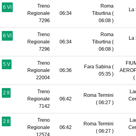
Treno
Roma
6 VI
La 
Regionale
06:34
Tiburtina
(
7296
06:08 )
Treno
Roma
6 VI
La 
Regionale
06:34
Tiburtina
(
7296
06:08 )
Treno
FIU
5 V
Fara Sabina
(
Regionale
06:36
AERO
05:35 )
22004
(
Treno
Lad
2 II
Roma Termini
Regionale
06:42
Cer
( 06:27 )
7142
Treno
Lad
2 II
Roma Termini
Regionale
06:42
Cer
( 06:27 )
12574