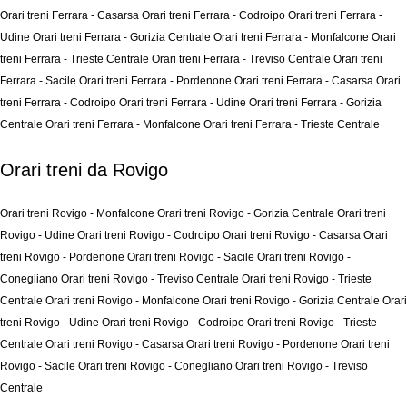
Orari treni Ferrara - Casarsa
Orari treni Ferrara - Codroipo
Orari treni Ferrara -
Udine
Orari treni Ferrara - Gorizia Centrale
Orari treni Ferrara - Monfalcone
Orari
treni Ferrara - Trieste Centrale
Orari treni Ferrara - Treviso Centrale
Orari treni
Ferrara - Sacile
Orari treni Ferrara - Pordenone
Orari treni Ferrara - Casarsa
Orari
treni Ferrara - Codroipo
Orari treni Ferrara - Udine
Orari treni Ferrara - Gorizia
Centrale
Orari treni Ferrara - Monfalcone
Orari treni Ferrara - Trieste Centrale
Orari treni da Rovigo
Orari treni Rovigo - Monfalcone
Orari treni Rovigo - Gorizia Centrale
Orari treni
Rovigo - Udine
Orari treni Rovigo - Codroipo
Orari treni Rovigo - Casarsa
Orari
treni Rovigo - Pordenone
Orari treni Rovigo - Sacile
Orari treni Rovigo -
Conegliano
Orari treni Rovigo - Treviso Centrale
Orari treni Rovigo - Trieste
Centrale
Orari treni Rovigo - Monfalcone
Orari treni Rovigo - Gorizia Centrale
Orari
treni Rovigo - Udine
Orari treni Rovigo - Codroipo
Orari treni Rovigo - Trieste
Centrale
Orari treni Rovigo - Casarsa
Orari treni Rovigo - Pordenone
Orari treni
Rovigo - Sacile
Orari treni Rovigo - Conegliano
Orari treni Rovigo - Treviso
Centrale