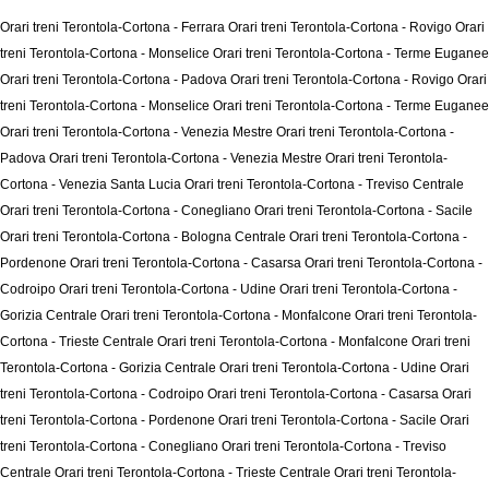
Orari treni Terontola-Cortona - Ferrara
Orari treni Terontola-Cortona - Rovigo
Orari
treni Terontola-Cortona - Monselice
Orari treni Terontola-Cortona - Terme Euganee
Orari treni Terontola-Cortona - Padova
Orari treni Terontola-Cortona - Rovigo
Orari
treni Terontola-Cortona - Monselice
Orari treni Terontola-Cortona - Terme Euganee
Orari treni Terontola-Cortona - Venezia Mestre
Orari treni Terontola-Cortona -
Padova
Orari treni Terontola-Cortona - Venezia Mestre
Orari treni Terontola-
Cortona - Venezia Santa Lucia
Orari treni Terontola-Cortona - Treviso Centrale
Orari treni Terontola-Cortona - Conegliano
Orari treni Terontola-Cortona - Sacile
Orari treni Terontola-Cortona - Bologna Centrale
Orari treni Terontola-Cortona -
Pordenone
Orari treni Terontola-Cortona - Casarsa
Orari treni Terontola-Cortona -
Codroipo
Orari treni Terontola-Cortona - Udine
Orari treni Terontola-Cortona -
Gorizia Centrale
Orari treni Terontola-Cortona - Monfalcone
Orari treni Terontola-
Cortona - Trieste Centrale
Orari treni Terontola-Cortona - Monfalcone
Orari treni
Terontola-Cortona - Gorizia Centrale
Orari treni Terontola-Cortona - Udine
Orari
treni Terontola-Cortona - Codroipo
Orari treni Terontola-Cortona - Casarsa
Orari
treni Terontola-Cortona - Pordenone
Orari treni Terontola-Cortona - Sacile
Orari
treni Terontola-Cortona - Conegliano
Orari treni Terontola-Cortona - Treviso
Centrale
Orari treni Terontola-Cortona - Trieste Centrale
Orari treni Terontola-