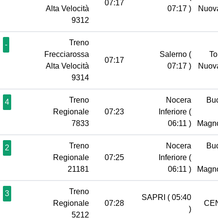
07:17
Alta Velocità
07:17 )
Nuov
9312
Treno
-
Frecciarossa
Salerno
(
To
07:17
Alta Velocità
07:17 )
Nuov
9314
Treno
Nocera
Bu
4
Regionale
07:23
Inferiore
(
7833
06:11 )
Magn
Treno
Nocera
Bu
2
Regionale
07:25
Inferiore
(
21181
06:11 )
Magn
Treno
3
SAPRI
( 05:40
Regionale
07:28
CE
)
5212