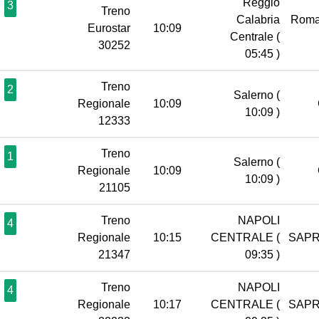
Reggio
3
Treno
Calabria
Roma
Eurostar
10:09
Centrale
(
30252
05:45 )
Treno
2
Salerno
(
Regionale
10:09
10:09 )
12333
Treno
1
Salerno
(
Regionale
10:09
10:09 )
21105
Treno
NAPOLI
4
Regionale
10:15
CENTRALE
(
SAPR
21347
09:35 )
Treno
NAPOLI
4
Regionale
10:17
CENTRALE
(
SAPR