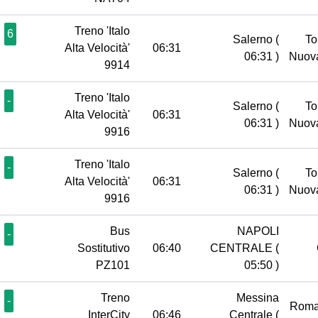
Treno 'Italo
6
Salerno
(
To
Alta Velocità'
06:31
06:31 )
Nuov
9914
Treno 'Italo
-
Salerno
(
To
Alta Velocità'
06:31
06:31 )
Nuov
9916
Treno 'Italo
-
Salerno
(
To
Alta Velocità'
06:31
06:31 )
Nuov
9916
Bus
NAPOLI
-
Sostitutivo
06:40
CENTRALE
(
PZ101
05:50 )
Treno
Messina
-
Roma
InterCity
06:46
Centrale
(