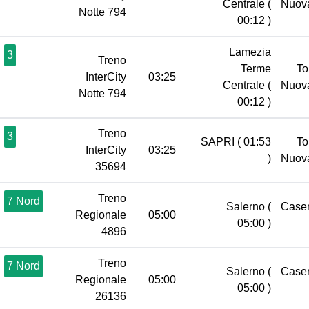
Centrale
(
Nuov
Notte 794
00:12 )
Lamezia
3
Treno
Terme
To
InterCity
03:25
Centrale
(
Nuov
Notte 794
00:12 )
Treno
3
SAPRI
( 01:53
To
InterCity
03:25
)
Nuov
35694
Treno
7 Nord
Salerno
(
Case
Regionale
05:00
05:00 )
4896
Treno
7 Nord
Salerno
(
Case
Regionale
05:00
05:00 )
26136