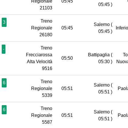
Regionale
05:45
05:45 )
21103
Treno
3
Salerno
(
Regionale
05:45
Inferi
05:45 )
26180
Treno
-
Frecciarossa
Battipaglia
(
To
05:50
Alta Velocità
05:30 )
Nuov
9516
Treno
6
Salerno
(
Regionale
05:51
Pao
05:51 )
5339
Treno
6
Salerno
(
Regionale
05:51
Pao
05:51 )
5587