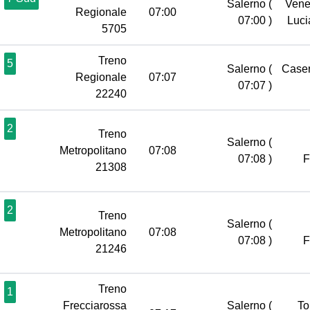
Salerno
(
Vene
Regionale
07:00
07:00 )
Luc
5705
Treno
5
Salerno
(
Case
Regionale
07:07
07:07 )
22240
2
Treno
Salerno
(
Metropolitano
07:08
07:08 )
21308
2
Treno
Salerno
(
Metropolitano
07:08
07:08 )
21246
Treno
1
Frecciarossa
Salerno
(
To