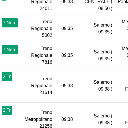
Regionale
09:33
CENTRALE
(
Pao
24011
08:50 )
Treno
Me
7 Nord
Salerno
(
Regionale
09:35
09:35 )
5002
Treno
Me
7 Nord
Salerno
(
Regionale
09:35
09:35 )
7816
2 Tr
Treno
Salerno
(
Regionale
09:38
09:38 )
21614
2 Tr
Treno
Salerno
(
Metropolitano
09:38
09:38 )
21256