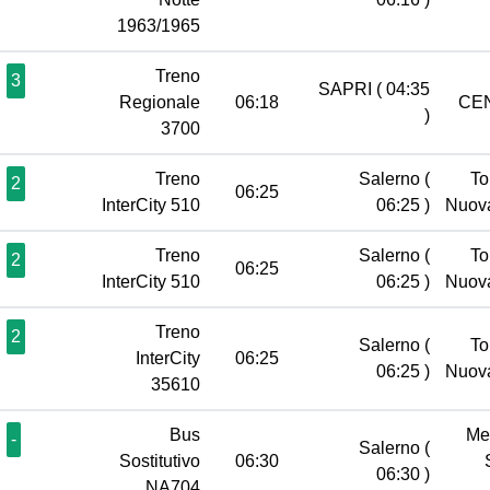
1963/1965
Treno
3
SAPRI
( 04:35
Regionale
06:18
CE
)
3700
Treno
Salerno
(
To
2
06:25
InterCity 510
06:25 )
Nuov
Treno
Salerno
(
To
2
06:25
InterCity 510
06:25 )
Nuov
Treno
2
Salerno
(
To
InterCity
06:25
06:25 )
Nuov
35610
Bus
Me
-
Salerno
(
Sostitutivo
06:30
06:30 )
NA704