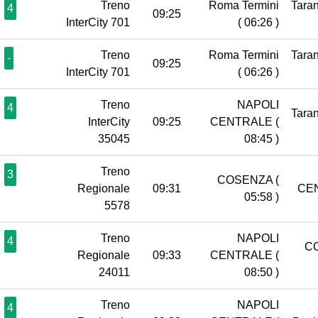
Treno
Roma Termini
Tara
4
09:25
InterCity 701
( 06:26 )
Treno
Roma Termini
Tara
-
09:25
InterCity 701
( 06:26 )
Treno
NAPOLI
4
Tara
InterCity
09:25
CENTRALE
(
35045
08:45 )
Treno
3
COSENZA
(
Regionale
09:31
CE
05:58 )
5578
Treno
NAPOLI
4
C
Regionale
09:33
CENTRALE
(
24011
08:50 )
Treno
NAPOLI
4