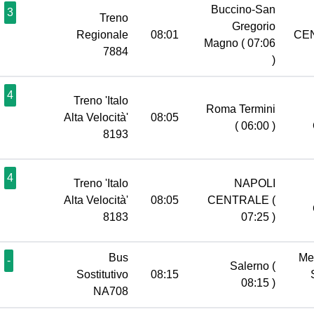
Buccino-San
3
Treno
Gregorio
Regionale
08:01
CE
Magno
( 07:06
7884
)
4
Treno 'Italo
Roma Termini
Alta Velocità'
08:05
( 06:00 )
8193
4
Treno 'Italo
NAPOLI
Alta Velocità'
08:05
CENTRALE
(
8183
07:25 )
Bus
Me
-
Salerno
(
Sostitutivo
08:15
08:15 )
NA708