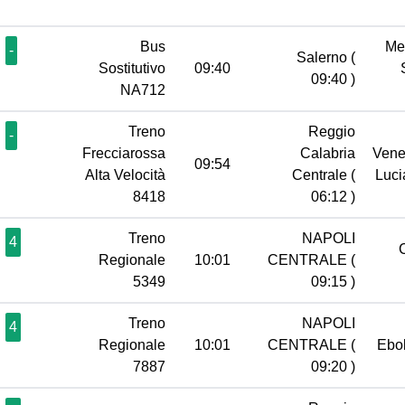
Bus
Me
-
Salerno
(
Sostitutivo
09:40
09:40 )
NA712
Treno
Reggio
-
Frecciarossa
Calabria
Vene
09:54
Alta Velocità
Centrale
(
Luc
8418
06:12 )
Treno
NAPOLI
4
Regionale
10:01
CENTRALE
(
5349
09:15 )
Treno
NAPOLI
4
Regionale
10:01
CENTRALE
(
Ebo
7887
09:20 )