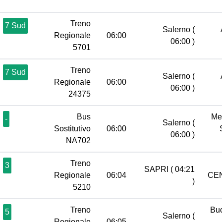
Treno
7 Sud
Salerno
(
Regionale
06:00
06:00 )
5701
Treno
7 Sud
Salerno
(
Regionale
06:00
06:00 )
24375
Bus
Me
-
Salerno
(
Sostitutivo
06:00
06:00 )
NA702
Treno
3
SAPRI
( 04:21
Regionale
06:04
CE
)
5210
Treno
Bu
5
Salerno
(
Regionale
06:05