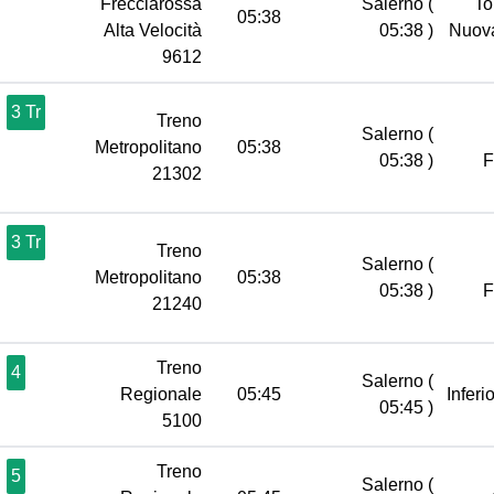
Frecciarossa
Salerno
(
To
05:38
Alta Velocità
05:38 )
Nuov
9612
3 Tr
Treno
Salerno
(
Metropolitano
05:38
05:38 )
21302
3 Tr
Treno
Salerno
(
Metropolitano
05:38
05:38 )
21240
Treno
4
Salerno
(
Regionale
05:45
Inferi
05:45 )
5100
Treno
5
Salerno
(