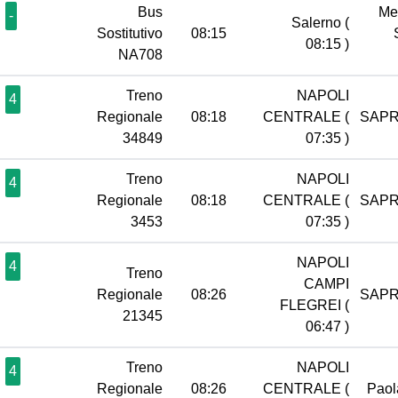
Bus
Me
-
Salerno
(
Sostitutivo
08:15
08:15 )
NA708
Treno
NAPOLI
4
Regionale
08:18
CENTRALE
(
SAPR
34849
07:35 )
Treno
NAPOLI
4
Regionale
08:18
CENTRALE
(
SAPR
3453
07:35 )
NAPOLI
4
Treno
CAMPI
Regionale
08:26
SAPR
FLEGREI
(
21345
06:47 )
Treno
NAPOLI
4
Regionale
08:26
CENTRALE
(
Pao