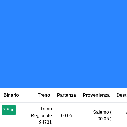
Binario
Treno
Partenza
Provenienza
Dest
Treno
7 Sud
Salerno
(
Regionale
00:05
00:05 )
94731