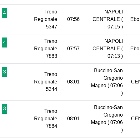
Treno
NAPOLI
4
Regionale
07:56
CENTRALE
(
Ebo
5347
07:15 )
Treno
NAPOLI
4
Regionale
07:57
CENTRALE
(
Ebo
7883
07:13 )
Buccino-San
3
Treno
Gregorio
Regionale
08:01
CE
Magno
( 07:06
5344
)
Buccino-San
3
Treno
Gregorio
Regionale
08:01
CE
Magno
( 07:06
7884
)