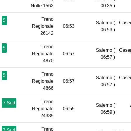
Notte 1562
00:35 )
Treno
5
Salerno
(
Case
Regionale
06:53
06:53 )
26142
Treno
5
Salerno
(
Case
Regionale
06:57
06:57 )
4870
Treno
5
Salerno
(
Case
Regionale
06:57
06:57 )
4866
Treno
7 Sud
Salerno
(
Regionale
06:59
06:59 )
24339
Treno
7 Sud