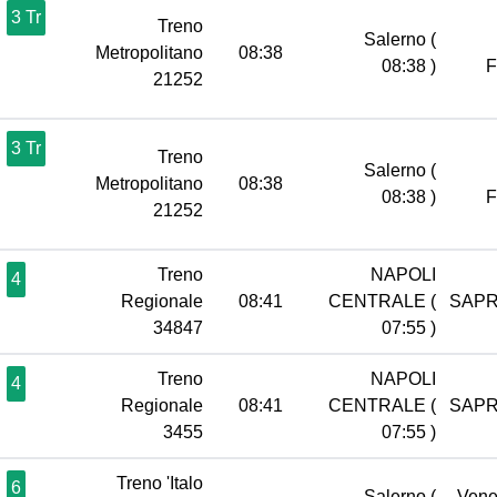
3 Tr
Treno
Salerno
(
Metropolitano
08:38
08:38 )
21252
3 Tr
Treno
Salerno
(
Metropolitano
08:38
08:38 )
21252
Treno
NAPOLI
4
Regionale
08:41
CENTRALE
(
SAPR
34847
07:55 )
Treno
NAPOLI
4
Regionale
08:41
CENTRALE
(
SAPR
3455
07:55 )
Treno 'Italo
6
Salerno
(
Vene