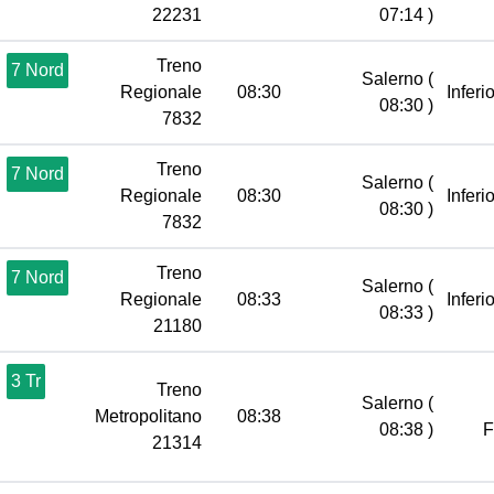
22231
07:14 )
Treno
7 Nord
Salerno
(
Regionale
08:30
Inferi
08:30 )
7832
Treno
7 Nord
Salerno
(
Regionale
08:30
Inferi
08:30 )
7832
Treno
7 Nord
Salerno
(
Regionale
08:33
Inferi
08:33 )
21180
3 Tr
Treno
Salerno
(
Metropolitano
08:38
08:38 )
21314