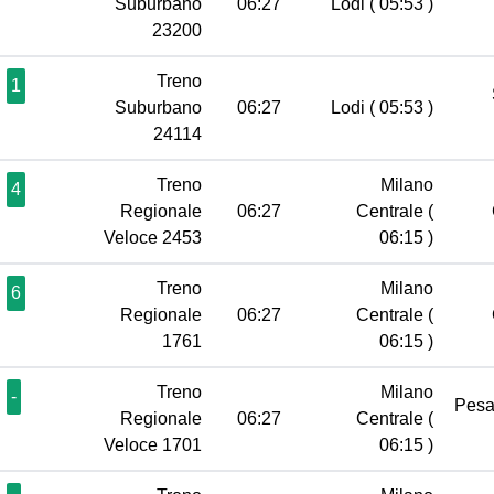
Suburbano
06:27
Lodi
( 05:53 )
23200
Treno
1
Suburbano
06:27
Lodi
( 05:53 )
24114
Treno
Milano
4
Regionale
06:27
Centrale
(
Veloce 2453
06:15 )
Treno
Milano
6
Regionale
06:27
Centrale
(
1761
06:15 )
Treno
Milano
-
Pes
Regionale
06:27
Centrale
(
Veloce 1701
06:15 )