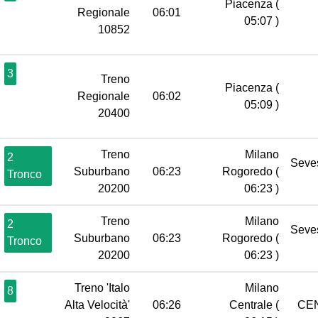
Piacenza
(
Regionale
06:01
05:07 )
10852
3
Treno
Piacenza
(
Regionale
06:02
05:09 )
20400
Treno
Milano
2
Seve
Suburbano
06:23
Rogoredo
(
Tronco
20200
06:23 )
Treno
Milano
2
Seve
Suburbano
06:23
Rogoredo
(
Tronco
20200
06:23 )
Treno 'Italo
Milano
8
Alta Velocità'
06:26
Centrale
(
CE