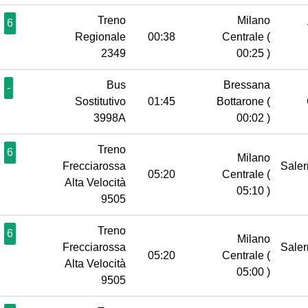
Treno
Milano
6
Regionale
00:38
Centrale
(
2349
00:25 )
Bus
Bressana
-
Sostitutivo
01:45
Bottarone
(
3998A
00:02 )
Treno
6
Milano
Frecciarossa
Sale
05:20
Centrale
(
Alta Velocità
05:10 )
9505
Treno
6
Milano
Frecciarossa
Sale
05:20
Centrale
(
Alta Velocità
05:00 )
9505