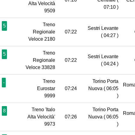
Alta Velocità
07:10 )
9509
Treno
5
Sestri Levante
Regionale
07:22
( 04:27 )
Veloce 2180
Treno
5
Sestri Levante
Regionale
07:22
( 04:24 )
Veloce 33828
Treno
Torino Porta
-
Roma
Eurostar
07:24
Nuova
( 06:05
9999
)
Treno 'Italo
Torino Porta
8
Roma
Alta Velocità'
07:26
Nuova
( 06:05
9973
)