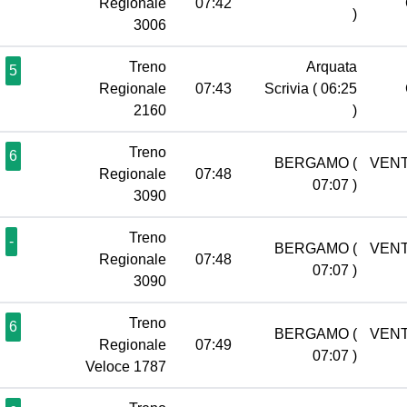
Regionale
07:42
)
3006
Treno
Arquata
5
Regionale
07:43
Scrivia
( 06:25
2160
)
Treno
6
BERGAMO
(
VENT
Regionale
07:48
07:07 )
3090
Treno
-
BERGAMO
(
VENT
Regionale
07:48
07:07 )
3090
Treno
6
BERGAMO
(
VENT
Regionale
07:49
07:07 )
Veloce 1787