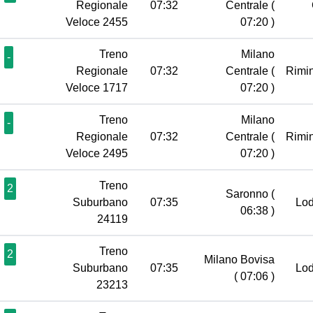
Regionale
07:32
Centrale
(
Veloce 2455
07:20 )
Treno
Milano
-
Regionale
07:32
Centrale
(
Rimi
Veloce 1717
07:20 )
Treno
Milano
-
Regionale
07:32
Centrale
(
Rimi
Veloce 2495
07:20 )
Treno
2
Saronno
(
Suburbano
07:35
Lo
06:38 )
24119
Treno
2
Milano Bovisa
Suburbano
07:35
Lo
( 07:06 )
23213