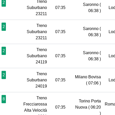
Treno
2
Saronno
(
Suburbano
07:35
Lo
06:38 )
23211
Treno
2
Saronno
(
Suburbano
07:35
Lo
06:38 )
23211
Treno
2
Saronno
(
Suburbano
07:35
Lo
06:38 )
24119
Treno
2
Milano Bovisa
Suburbano
07:35
Lo
( 07:06 )
24019
Treno
8
Torino Porta
Frecciarossa
Roma
07:35
Nuova
( 06:20
Alta Velocità
)