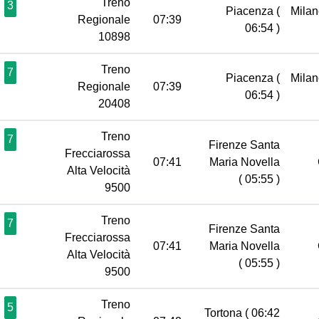
Treno
3
Piacenza
(
Milan
Regionale
07:39
06:54 )
10898
Treno
7
Piacenza
(
Milan
Regionale
07:39
06:54 )
20408
Treno
7
Firenze Santa
Frecciarossa
07:41
Maria Novella
Alta Velocità
( 05:55 )
9500
Treno
7
Firenze Santa
Frecciarossa
07:41
Maria Novella
Alta Velocità
( 05:55 )
9500
Treno
5
Tortona
( 06:42