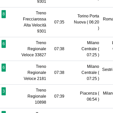
9301
Treno
8
Torino Porta
Frecciarossa
Roma
07:35
Nuova
( 06:20
Alta Velocità
)
9301
Treno
Milano
6
Regionale
07:38
Centrale
(
Veloce 33827
07:25 )
Treno
Milano
6
Sestr
Regionale
07:38
Centrale
(
Veloce 2181
07:25 )
Treno
3
Piacenza
(
Milan
Regionale
07:39
06:54 )
10898