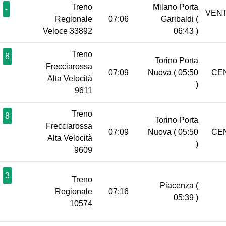
Treno
Milano Porta
-
VENT
Regionale
07:06
Garibaldi
(
Veloce 33892
06:43 )
Treno
8
Torino Porta
Frecciarossa
07:09
Nuova
( 05:50
CE
Alta Velocità
)
9611
Treno
8
Torino Porta
Frecciarossa
07:09
Nuova
( 05:50
CE
Alta Velocità
)
9609
3
Treno
Piacenza
(
Regionale
07:16
05:39 )
10574