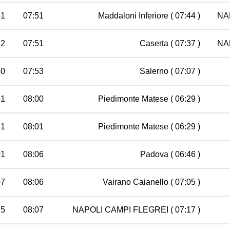
61
07:51
Maddaloni Inferiore
( 07:44 )
NA
62
07:51
Caserta
( 07:37 )
NA
40
07:53
Salerno
( 07:07 )
61
08:00
Piedimonte Matese
( 06:29 )
61
08:01
Piedimonte Matese
( 06:29 )
01
08:06
Padova
( 06:46 )
07
08:06
Vairano Caianello
( 07:05 )
75
08:07
NAPOLI CAMPI FLEGREI
( 07:17 )