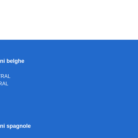
oni belghe
TRAL
RAL
ioni spagnole