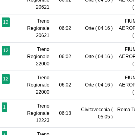
20621
(
Treno
FIU
12
Regionale
06:02
Orte
( 04:16 )
AERO
20621
(
Treno
FIU
12
Regionale
06:02
Orte
( 04:16 )
AERO
22000
(
Treno
FIU
12
Regionale
06:02
Orte
( 04:16 )
AERO
22000
(
Treno
1
Civitavecchia
(
Roma T
Regionale
06:13
05:05 )
12223
Treno