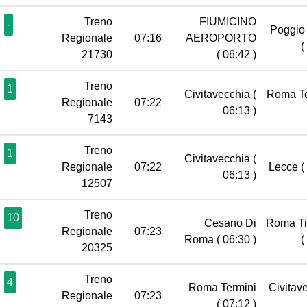
Treno
FIUMICINO
-
Poggio 
Regionale
07:16
AEROPORTO
(
21730
( 06:42 )
Treno
1
Civitavecchia
(
Roma T
Regionale
07:22
06:13 )
7143
Treno
1
Civitavecchia
(
Regionale
07:22
Lecce
(
06:13 )
12507
Treno
10
Cesano Di
Roma Ti
Regionale
07:23
Roma
( 06:30 )
(
20325
Treno
4
Roma Termini
Civitav
Regionale
07:23
( 07:12 )