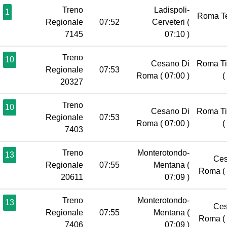
Treno
Ladispoli-
1
Roma T
Regionale
07:52
Cerveteri
(
7145
07:10 )
Treno
10
Cesano Di
Roma Ti
Regionale
07:53
Roma
( 07:00 )
(
20327
Treno
10
Cesano Di
Roma Ti
Regionale
07:53
Roma
( 07:00 )
(
7403
Treno
Monterotondo-
13
Ces
Regionale
07:55
Mentana
(
Roma
(
20611
07:09 )
Treno
Monterotondo-
13
Ces
Regionale
07:55
Mentana
(
Roma
(
7406
07:09 )