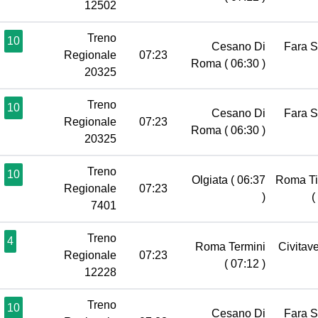
12502
Treno
10
Cesano Di
Fara 
Regionale
07:23
Roma
( 06:30 )
20325
Treno
10
Cesano Di
Fara 
Regionale
07:23
Roma
( 06:30 )
20325
Treno
10
Olgiata
( 06:37
Roma Ti
Regionale
07:23
)
(
7401
Treno
4
Roma Termini
Civitav
Regionale
07:23
( 07:12 )
12228
Treno
10
Cesano Di
Fara 