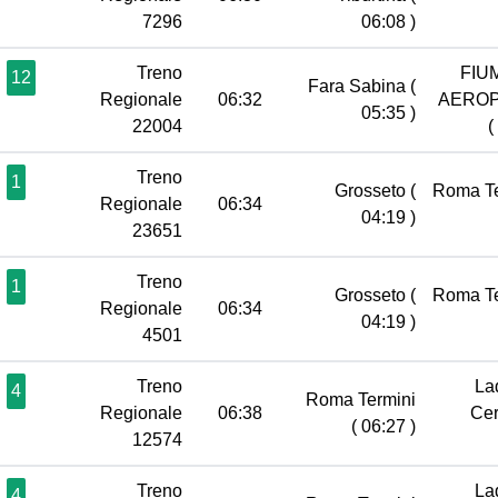
7296
06:08 )
Treno
FIU
12
Fara Sabina
(
Regionale
06:32
AERO
05:35 )
22004
(
Treno
1
Grosseto
(
Roma T
Regionale
06:34
04:19 )
23651
Treno
1
Grosseto
(
Roma T
Regionale
06:34
04:19 )
4501
Treno
Lad
4
Roma Termini
Regionale
06:38
Cer
( 06:27 )
12574
Treno
Lad
4