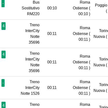
Bus
Roma
-
Poggio 
Sostitutivo
00:10
Ostiense
(
(
RM220
00:10 )
Treno
4
Roma
InterCity
Torin
00:11
Ostiense
(
Notte
Nuova
(
00:11 )
35696
Treno
4
Roma
InterCity
Torin
00:11
Ostiense
(
Notte
Nuova
(
00:11 )
35696
Treno
Roma
-
Torin
InterCity
00:11
Ostiense
(
Nuova
(
Notte 1526
00:11 )
Treno
Roma
4
Torin