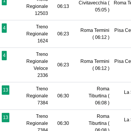
1
Civitavecchia
(
Roma T
Regionale
06:13
05:05 )
12503
Treno
4
Roma Termini
Pisa Ce
Regionale
06:23
( 06:12 )
1624
Treno
4
Regionale
Roma Termini
Pisa Ce
06:23
Veloce
( 06:12 )
2336
Treno
Roma
13
La 
Regionale
06:30
Tiburtina
(
7384
06:08 )
Treno
Roma
13
La 
Regionale
06:30
Tiburtina
(
7384
06:08 )