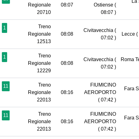
La 
Regionale
08:07
Ostiense
(
20710
08:07 )
Treno
1
Civitavecchia
(
Regionale
08:08
Lecce
(
07:02 )
12513
Treno
1
Civitavecchia
(
Roma T
Regionale
08:08
07:02 )
12229
Treno
FIUMICINO
11
Fara 
Regionale
08:16
AEROPORTO
22013
( 07:42 )
Treno
FIUMICINO
11
Fara 
Regionale
08:16
AEROPORTO
22013
( 07:42 )