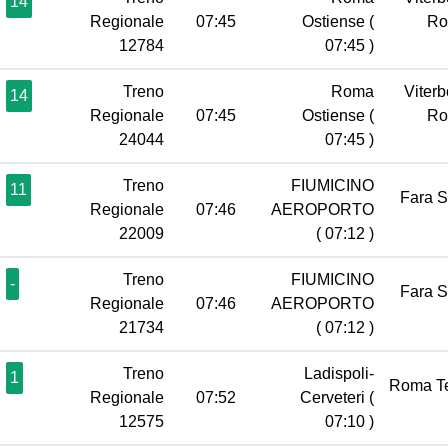
14
Regionale
07:45
Ostiense
(
R
12784
07:45 )
Treno
Roma
Viterb
14
Regionale
07:45
Ostiense
(
R
24044
07:45 )
Treno
FIUMICINO
11
Fara 
Regionale
07:46
AEROPORTO
22009
( 07:12 )
Treno
FIUMICINO
-
Fara 
Regionale
07:46
AEROPORTO
21734
( 07:12 )
Treno
Ladispoli-
1
Roma T
Regionale
07:52
Cerveteri
(
12575
07:10 )