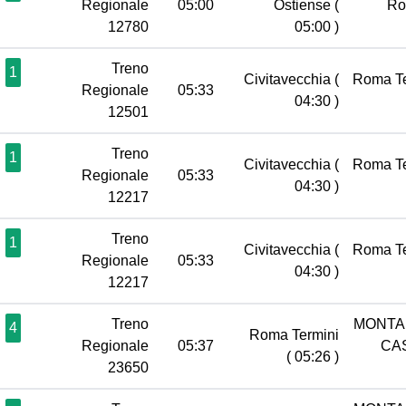
Regionale
05:00
Ostiense
(
R
12780
05:00 )
Treno
1
Civitavecchia
(
Roma T
Regionale
05:33
04:30 )
12501
Treno
1
Civitavecchia
(
Roma T
Regionale
05:33
04:30 )
12217
Treno
1
Civitavecchia
(
Roma T
Regionale
05:33
04:30 )
12217
Treno
MONTA
4
Roma Termini
Regionale
05:37
CA
( 05:26 )
23650