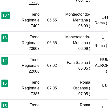
( 06:42 )
12226
Treno
Monterotondo-
13 *
Ces
Regionale
06:55
Mentana
(
Roma
(
7402
06:09 )
Treno
Monterotondo-
13
Ces
Regionale
06:55
Mentana
(
Roma
(
20607
06:09 )
Treno
FIU
12
Fara Sabina
(
Regionale
07:02
AERO
06:05 )
22008
(
Treno
Roma
15
La 
Regionale
07:05
Ostiense
(
7386
07:05 )
Treno
Roma
15
La 