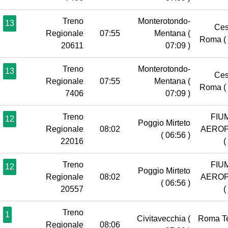
Treno
Monterotondo-
13
Ces
Regionale
07:55
Mentana
(
Roma
(
20611
07:09 )
Treno
Monterotondo-
13
Ces
Regionale
07:55
Mentana
(
Roma
(
7406
07:09 )
Treno
FIU
12
Poggio Mirteto
Regionale
08:02
AERO
( 06:56 )
22016
(
Treno
FIU
12
Poggio Mirteto
Regionale
08:02
AERO
( 06:56 )
20557
(
Treno
1
Civitavecchia
(
Roma T
Regionale
08:06