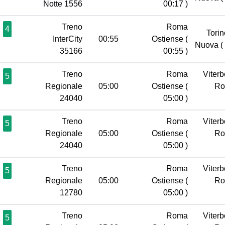
Notte 1556
00:17 )
Treno
Roma
4
Torin
InterCity
00:55
Ostiense
(
Nuova
(
35166
00:55 )
Treno
Roma
Viterb
5
Regionale
05:00
Ostiense
(
R
24040
05:00 )
Treno
Roma
Viterb
5
Regionale
05:00
Ostiense
(
R
24040
05:00 )
Treno
Roma
Viterb
5
Regionale
05:00
Ostiense
(
R
12780
05:00 )
Treno
Roma
Viterb
5