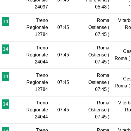
(
24097
05:48 )
Treno
Roma
Viterb
14
Regionale
07:45
Ostiense
(
R
12784
07:45 )
Treno
Roma
14
Ces
Regionale
07:45
Ostiense
(
Roma
(
24044
07:45 )
Treno
Roma
14
Ces
Regionale
07:45
Ostiense
(
Roma
(
12784
07:45 )
Treno
Roma
Viterb
14
Regionale
07:45
Ostiense
(
R
24044
07:45 )
Treno
Roma
Viterb