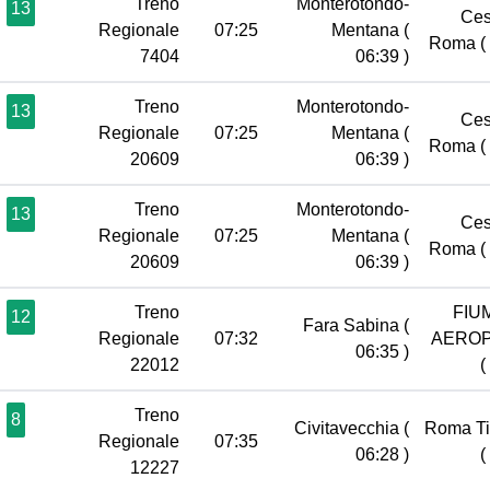
Treno
Monterotondo-
13
Ces
Regionale
07:25
Mentana
(
Roma
(
7404
06:39 )
Treno
Monterotondo-
13
Ces
Regionale
07:25
Mentana
(
Roma
(
20609
06:39 )
Treno
Monterotondo-
13
Ces
Regionale
07:25
Mentana
(
Roma
(
20609
06:39 )
Treno
FIU
12
Fara Sabina
(
Regionale
07:32
AERO
06:35 )
22012
(
Treno
8
Civitavecchia
(
Roma Ti
Regionale
07:35
06:28 )
(
12227