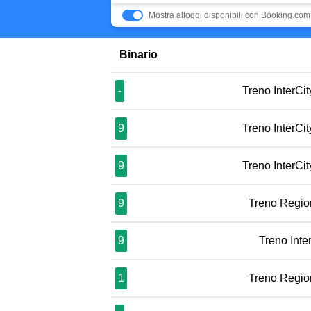
Mostra alloggi disponibili con Booking.com
Binario
-
Treno InterCi
9
Treno InterCi
9
Treno InterCi
9
Treno Regio
9
Treno Inte
1
Treno Regio