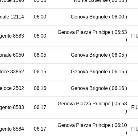
 Notte 1596
05:55
Roma Ostiense
( 00:15 )
nale 12114
06:00
Genova Brignole
( 06:00 )
Genova Piazza Principe
( 05:53
rgento 8583
06:00
FI
)
onale 6050
06:05
Genova Brignole
( 06:05 )
loce 33862
06:15
Genova Brignole
( 06:15 )
eloce 2502
06:16
Genova Brignole
( 06:16 )
Genova Piazza Principe
( 05:53
rgento 8583
06:17
FI
)
Genova Piazza Principe
( 06:10
rgento 8584
06:17
FI
)