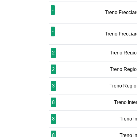
-
Treno Freccia
-
Treno Freccia
2
Treno Regio
2
Treno Regio
3
Treno Regio
8
Treno Inte
8
Treno In
8
Treno In