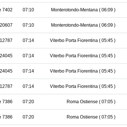
e 7402
07:10
Monterotondo-Mentana
( 06:09 )
 20607
07:10
Monterotondo-Mentana
( 06:09 )
 12787
07:14
Viterbo Porta Fiorentina
( 05:45 )
 24045
07:14
Viterbo Porta Fiorentina
( 05:45 )
 24045
07:14
Viterbo Porta Fiorentina
( 05:45 )
 12787
07:14
Viterbo Porta Fiorentina
( 05:45 )
e 7386
07:20
Roma Ostiense
( 07:05 )
e 7386
07:20
Roma Ostiense
( 07:05 )