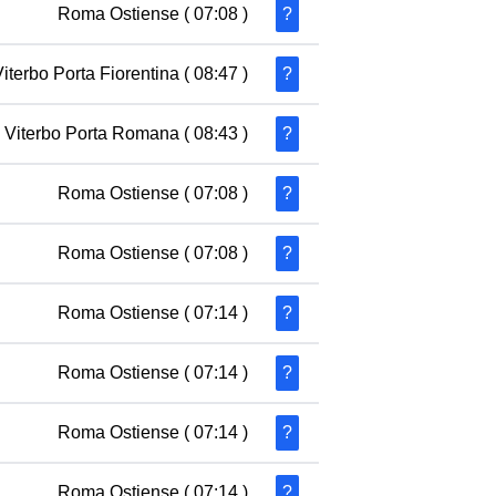
Roma Ostiense
( 07:08 )
?
Viterbo Porta Fiorentina
( 08:47 )
?
Viterbo Porta Romana
( 08:43 )
?
Roma Ostiense
( 07:08 )
?
Roma Ostiense
( 07:08 )
?
Roma Ostiense
( 07:14 )
?
Roma Ostiense
( 07:14 )
?
Roma Ostiense
( 07:14 )
?
Roma Ostiense
( 07:14 )
?