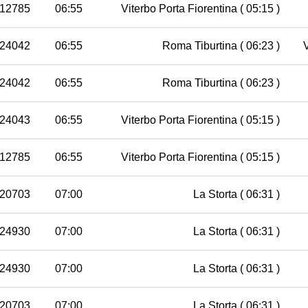
 12785
06:55
Viterbo Porta Fiorentina
( 05:15 )
 24042
06:55
Roma Tiburtina
( 06:23 )
 24042
06:55
Roma Tiburtina
( 06:23 )
 24043
06:55
Viterbo Porta Fiorentina
( 05:15 )
 12785
06:55
Viterbo Porta Fiorentina
( 05:15 )
 20703
07:00
La Storta
( 06:31 )
 24930
07:00
La Storta
( 06:31 )
 24930
07:00
La Storta
( 06:31 )
 20703
07:00
La Storta
( 06:31 )