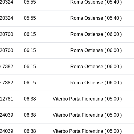
 20324
05:55
Roma Ostiense
( 05:40 )
 20324
05:55
Roma Ostiense
( 05:40 )
 20700
06:15
Roma Ostiense
( 06:00 )
 20700
06:15
Roma Ostiense
( 06:00 )
e 7382
06:15
Roma Ostiense
( 06:00 )
e 7382
06:15
Roma Ostiense
( 06:00 )
 12781
06:38
Viterbo Porta Fiorentina
( 05:00 )
 24039
06:38
Viterbo Porta Fiorentina
( 05:00 )
 24039
06:38
Viterbo Porta Fiorentina
( 05:00 )