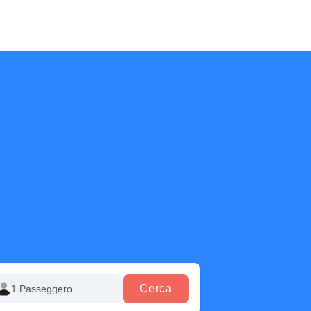
Cerca