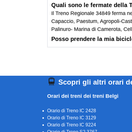
Quali sono le fermate della
Il Treno Regionale 34849 ferma n
Capaccio, Paestum, Agropoli-Caste
Palinuro- Marina di Camerota, Cel
Posso prendere la mia bicic
Scopri gli altri orari d
Orari dei treni dei treni Belgi
Orario di Treno IC 2428
Orario di Treno IC 3129
Orario di Treno IC 9224
Orario di Treno S2 3767