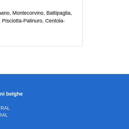
no, Montecorvino, Battipaglia,
Pisciotta-Palinuro, Centola-
oni belghe
TRAL
RAL