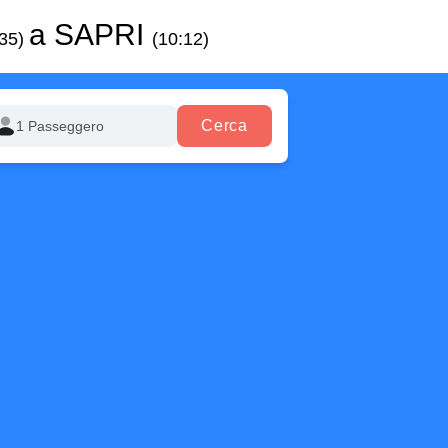
a SAPRI
:35)
(10:12)
Cerca