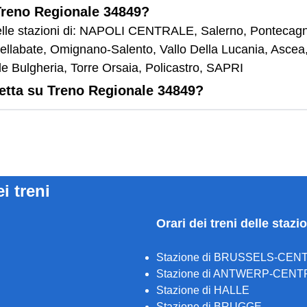
 Treno Regionale 34849?
elle stazioni di: NAPOLI CENTRALE, Salerno, Pontecagna
llabate, Omignano-Salento, Vallo Della Lucania, Ascea, 
le Bulgheria, Torre Orsaia, Policastro, SAPRI
letta su Treno Regionale 34849?
ei treni
Orari dei treni delle stazi
Stazione di BRUSSELS-CEN
Stazione di ANTWERP-CENT
Stazione di HALLE
Stazione di BRUGGE