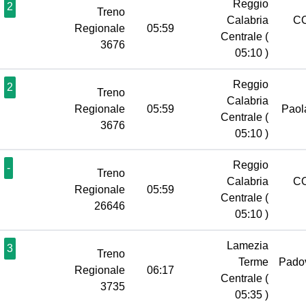
Reggio
2
Treno
Calabria
C
Regionale
05:59
Centrale
(
3676
05:10 )
Reggio
2
Treno
Calabria
Regionale
05:59
Pao
Centrale
(
3676
05:10 )
Reggio
-
Treno
Calabria
C
Regionale
05:59
Centrale
(
26646
05:10 )
Lamezia
3
Treno
Terme
Pado
Regionale
06:17
Centrale
(
3735
05:35 )