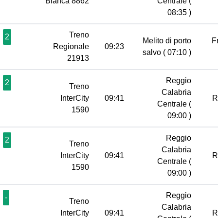
Bianca 8862
Centrale
(
08:35 )
Treno
2
Melito di porto
F
Regionale
09:23
salvo
( 07:10 )
21913
Reggio
2
Treno
Calabria
InterCity
09:41
R
Centrale
(
1590
09:00 )
Reggio
2
Treno
Calabria
InterCity
09:41
R
Centrale
(
1590
09:00 )
Reggio
-
Treno
Calabria
InterCity
09:41
R