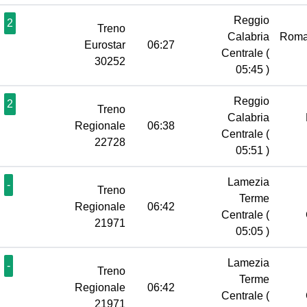
Reggio
2
Treno
Calabria
Roma
Eurostar
06:27
Centrale
(
30252
05:45 )
Reggio
2
Treno
Calabria
Regionale
06:38
Centrale
(
22728
05:51 )
Lamezia
-
Treno
Terme
Regionale
06:42
Centrale
(
21971
05:05 )
Lamezia
-
Treno
Terme
Regionale
06:42
Centrale
(
21971