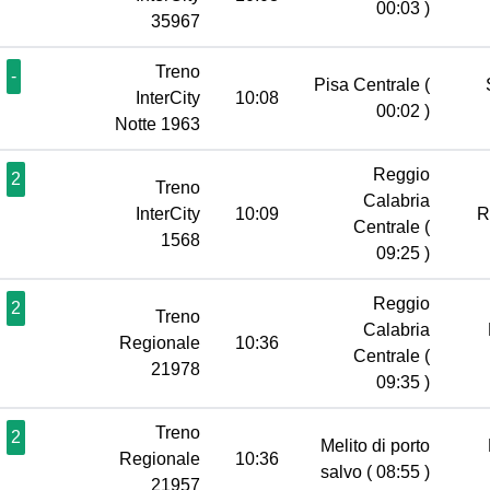
00:03 )
35967
Treno
-
Pisa Centrale
(
InterCity
10:08
00:02 )
Notte 1963
Reggio
2
Treno
Calabria
InterCity
10:09
R
Centrale
(
1568
09:25 )
Reggio
2
Treno
Calabria
Regionale
10:36
Centrale
(
21978
09:35 )
Treno
2
Melito di porto
Regionale
10:36
salvo
( 08:55 )
21957