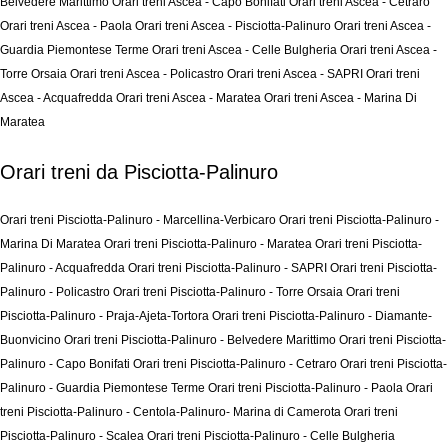
Belvedere Marittimo
Orari treni Ascea - Capo Bonifati
Orari treni Ascea - Cetraro
Orari treni Ascea - Paola
Orari treni Ascea - Pisciotta-Palinuro
Orari treni Ascea -
Guardia Piemontese Terme
Orari treni Ascea - Celle Bulgheria
Orari treni Ascea -
Torre Orsaia
Orari treni Ascea - Policastro
Orari treni Ascea - SAPRI
Orari treni
Ascea - Acquafredda
Orari treni Ascea - Maratea
Orari treni Ascea - Marina Di
Maratea
Orari treni da Pisciotta-Palinuro
Orari treni Pisciotta-Palinuro - Marcellina-Verbicaro
Orari treni Pisciotta-Palinuro -
Marina Di Maratea
Orari treni Pisciotta-Palinuro - Maratea
Orari treni Pisciotta-
Palinuro - Acquafredda
Orari treni Pisciotta-Palinuro - SAPRI
Orari treni Pisciotta-
Palinuro - Policastro
Orari treni Pisciotta-Palinuro - Torre Orsaia
Orari treni
Pisciotta-Palinuro - Praja-Ajeta-Tortora
Orari treni Pisciotta-Palinuro - Diamante-
Buonvicino
Orari treni Pisciotta-Palinuro - Belvedere Marittimo
Orari treni Pisciotta-
Palinuro - Capo Bonifati
Orari treni Pisciotta-Palinuro - Cetraro
Orari treni Pisciotta-
Palinuro - Guardia Piemontese Terme
Orari treni Pisciotta-Palinuro - Paola
Orari
treni Pisciotta-Palinuro - Centola-Palinuro- Marina di Camerota
Orari treni
Pisciotta-Palinuro - Scalea
Orari treni Pisciotta-Palinuro - Celle Bulgheria