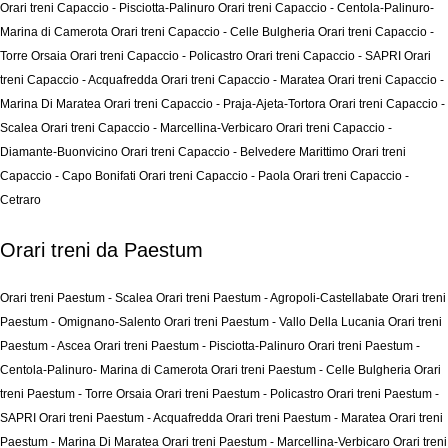
Orari treni Capaccio - Pisciotta-Palinuro
Orari treni Capaccio - Centola-Palinuro-
Marina di Camerota
Orari treni Capaccio - Celle Bulgheria
Orari treni Capaccio -
Torre Orsaia
Orari treni Capaccio - Policastro
Orari treni Capaccio - SAPRI
Orari
treni Capaccio - Acquafredda
Orari treni Capaccio - Maratea
Orari treni Capaccio -
Marina Di Maratea
Orari treni Capaccio - Praja-Ajeta-Tortora
Orari treni Capaccio -
Scalea
Orari treni Capaccio - Marcellina-Verbicaro
Orari treni Capaccio -
Diamante-Buonvicino
Orari treni Capaccio - Belvedere Marittimo
Orari treni
Capaccio - Capo Bonifati
Orari treni Capaccio - Paola
Orari treni Capaccio -
Cetraro
Orari treni da Paestum
Orari treni Paestum - Scalea
Orari treni Paestum - Agropoli-Castellabate
Orari treni
Paestum - Omignano-Salento
Orari treni Paestum - Vallo Della Lucania
Orari treni
Paestum - Ascea
Orari treni Paestum - Pisciotta-Palinuro
Orari treni Paestum -
Centola-Palinuro- Marina di Camerota
Orari treni Paestum - Celle Bulgheria
Orari
treni Paestum - Torre Orsaia
Orari treni Paestum - Policastro
Orari treni Paestum -
SAPRI
Orari treni Paestum - Acquafredda
Orari treni Paestum - Maratea
Orari treni
Paestum - Marina Di Maratea
Orari treni Paestum - Marcellina-Verbicaro
Orari treni