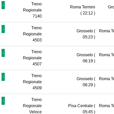
Treno
-
Roma Termini
Gr
Regionale
( 22:12 )
7140
Treno
-
Grosseto
(
Roma T
Regionale
05:23 )
4503
Treno
-
Grosseto
(
Roma T
Regionale
06:19 )
4507
Treno
-
Grosseto
(
Roma T
Regionale
06:29 )
4509
Treno
-
Regionale
Pisa Centrale
(
Roma T
Veloce
05:45 )