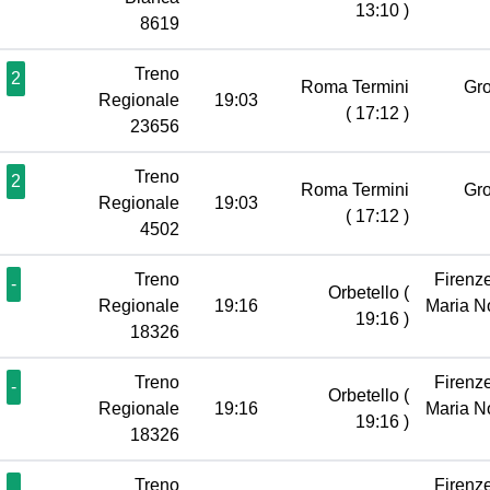
13:10 )
8619
Treno
2
Roma Termini
Gr
Regionale
19:03
( 17:12 )
23656
Treno
2
Roma Termini
Gr
Regionale
19:03
( 17:12 )
4502
Treno
Firenz
-
Orbetello
(
Regionale
19:16
Maria N
19:16 )
18326
Treno
Firenz
-
Orbetello
(
Regionale
19:16
Maria N
19:16 )
18326
Treno
Firenz
-