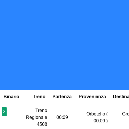
Binario
Treno
Partenza
Provenienza
Destin
Treno
2
Orbetello
(
Gr
Regionale
00:09
00:09 )
4508