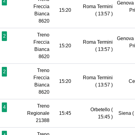
2
Genova 
Freccia
Roma Termini
15:20
Pr
Bianca
( 13:57 )
8620
Treno
2
Genova 
Freccia
Roma Termini
15:20
Pr
Bianca
( 13:57 )
8620
Treno
2
Freccia
Roma Termini
15:20
Ce
Bianca
( 13:57 )
8620
Treno
4
Orbetello
(
Regionale
15:45
Siena
(
15:45 )
21388
Treno