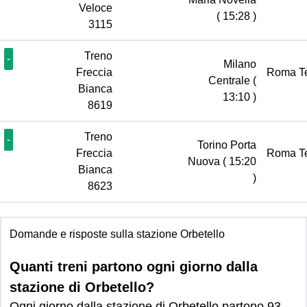
Veloce
( 15:28 )
3115
Treno
-
Milano
Freccia
Roma T
Centrale
(
Bianca
13:10 )
8619
Treno
-
Torino Porta
Freccia
Roma T
Nuova
( 15:20
Bianca
)
8623
Domande e risposte sulla stazione Orbetello
Quanti treni partono ogni giorno dalla
stazione di Orbetello?
Ogni giorno dalla stazione di Orbetello partono 93