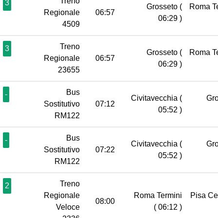
Treno
3
Grosseto
(
Roma T
Regionale
06:57
06:29 )
4509
Treno
3
Grosseto
(
Roma T
Regionale
06:57
06:29 )
23655
Bus
-
Civitavecchia
(
Gr
Sostitutivo
07:12
05:52 )
RM122
Bus
-
Civitavecchia
(
Gr
Sostitutivo
07:22
05:52 )
RM122
Treno
2
Regionale
Roma Termini
Pisa Ce
08:00
Veloce
( 06:12 )