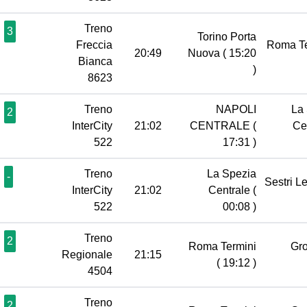
Treno
3
Torino Porta
Freccia
Roma T
20:49
Nuova
( 15:20
Bianca
)
8623
Treno
NAPOLI
La
2
InterCity
21:02
CENTRALE
(
Ce
522
17:31 )
Treno
La Spezia
-
Sestri L
InterCity
21:02
Centrale
(
522
00:08 )
Treno
2
Roma Termini
Gr
Regionale
21:15
( 19:12 )
4504
Treno
2