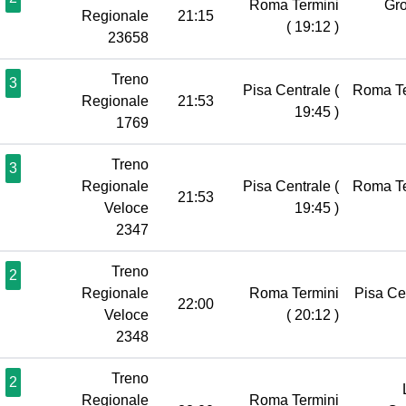
Roma Termini
Gr
Regionale
21:15
( 19:12 )
23658
Treno
3
Pisa Centrale
(
Roma T
Regionale
21:53
19:45 )
1769
Treno
3
Regionale
Pisa Centrale
(
Roma T
21:53
Veloce
19:45 )
2347
Treno
2
Regionale
Roma Termini
Pisa Ce
22:00
Veloce
( 20:12 )
2348
Treno
2
Regionale
Roma Termini