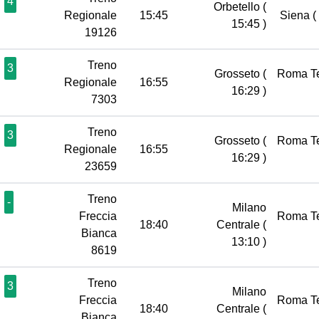
4
Orbetello
(
Regionale
15:45
Siena
(
15:45 )
19126
Treno
3
Grosseto
(
Roma T
Regionale
16:55
16:29 )
7303
Treno
3
Grosseto
(
Roma T
Regionale
16:55
16:29 )
23659
Treno
-
Milano
Freccia
Roma T
18:40
Centrale
(
Bianca
13:10 )
8619
Treno
3
Milano
Freccia
Roma T
18:40
Centrale
(
Bianca