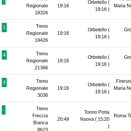
Orbetello
(
Regionale
19:16
Maria N
19:16 )
18326
Treno
1
Orbetello
(
Gr
Regionale
19:16
19:16 )
19426
Treno
4
Orbetello
(
Gr
Regionale
19:16
19:16 )
21366
Treno
Firenz
4
Orbetello
(
Regionale
19:16
Maria N
19:16 )
3036
Treno
-
Torino Porta
Freccia
Roma T
20:49
Nuova
( 15:20
Bianca
)
8623