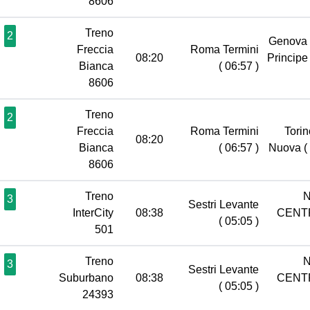
8606
Treno
2
Genova 
Freccia
Roma Termini
08:20
Princip
Bianca
( 06:57 )
8606
Treno
2
Freccia
Roma Termini
Torin
08:20
Bianca
( 06:57 )
Nuova
(
8606
Treno
N
3
Sestri Levante
InterCity
08:38
CENT
( 05:05 )
501
Treno
N
3
Sestri Levante
Suburbano
08:38
CENT
( 05:05 )
24393