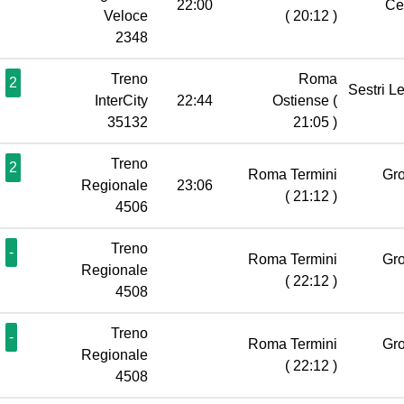
22:00
Ce
Veloce
( 20:12 )
2348
Treno
Roma
2
Sestri L
InterCity
22:44
Ostiense
(
35132
21:05 )
Treno
2
Roma Termini
Gr
Regionale
23:06
( 21:12 )
4506
Treno
-
Roma Termini
Gr
Regionale
( 22:12 )
4508
Treno
-
Roma Termini
Gr
Regionale
( 22:12 )
4508