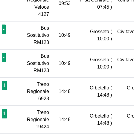
09:53
Veloce
07:45 )
4127
Bus
-
Grosseto
(
Civitav
Sostitutivo
10:49
10:00 )
RM123
Bus
-
Grosseto
(
Civitav
Sostitutivo
10:49
10:00 )
RM123
Treno
1
Orbetello
(
Gr
Regionale
14:48
14:48 )
6928
Treno
1
Orbetello
(
Gr
Regionale
14:48
14:48 )
19424