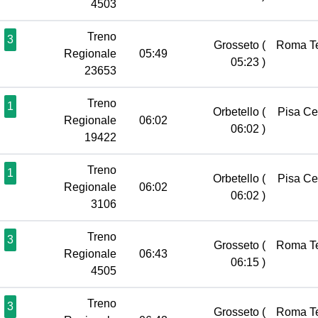
4503
Treno
3
Grosseto
(
Roma T
Regionale
05:49
05:23 )
23653
Treno
1
Orbetello
(
Pisa Ce
Regionale
06:02
06:02 )
19422
Treno
1
Orbetello
(
Pisa Ce
Regionale
06:02
06:02 )
3106
Treno
3
Grosseto
(
Roma T
Regionale
06:43
06:15 )
4505
Treno
3
Grosseto
(
Roma T