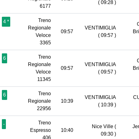
( 09:28 )
6177
Treno
4 *
Regionale
VENTIMIGLIA
09:57
Br
Veloce
( 09:57 )
3365
Treno
6
Regionale
VENTIMIGLIA
09:57
Br
Veloce
( 09:57 )
11345
Treno
6
VENTIMIGLIA
C
Regionale
10:39
( 10:39 )
22956
Treno
-
Nice Ville
(
Je
Espresso
10:40
09:30 )
406