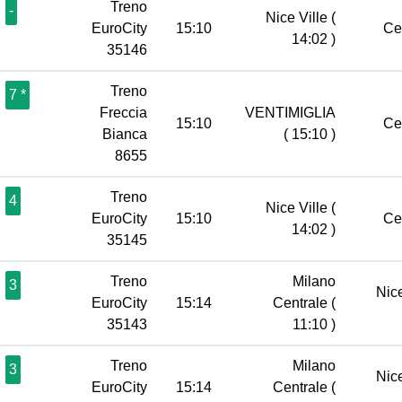
Treno
-
Nice Ville
(
EuroCity
15:10
Ce
14:02 )
35146
Treno
7 *
Freccia
VENTIMIGLIA
15:10
Ce
Bianca
( 15:10 )
8655
Treno
4
Nice Ville
(
EuroCity
15:10
Ce
14:02 )
35145
Treno
Milano
3
Nic
EuroCity
15:14
Centrale
(
35143
11:10 )
Treno
Milano
3
Nic
EuroCity
15:14
Centrale
(