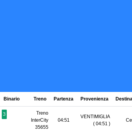
Binario
Treno
Partenza
Provenienza
Destin
Treno
3
VENTIMIGLIA
InterCity
04:51
Ce
( 04:51 )
35655