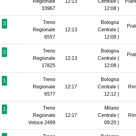
Regionale
12:13
Centrale
(
Pian
33967
12:08 )
Treno
Bologna
3
Pra
Regionale
12:13
Centrale
(
6557
12:08 )
Treno
Bologna
3
Pra
Regionale
12:13
Centrale
(
17825
12:08 )
Treno
Bologna
1
Regionale
12:17
Centrale
(
Rim
6577
12:12 )
Treno
Milano
1
Regionale
12:17
Centrale
(
Rim
Veloce 2499
09:20 )