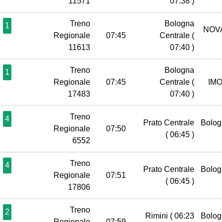
11571
07:38 )
Treno
Bologna
1
NOV
Regionale
07:45
Centrale
(
11613
07:40 )
Treno
Bologna
1
Regionale
07:45
Centrale
(
IM
17483
07:40 )
Treno
4
Prato Centrale
Bolog
Regionale
07:50
( 06:45 )
6552
Treno
4
Prato Centrale
Bolog
Regionale
07:51
( 06:45 )
17806
Treno
2
Rimini
( 06:23
Bolog
Regionale
07:59