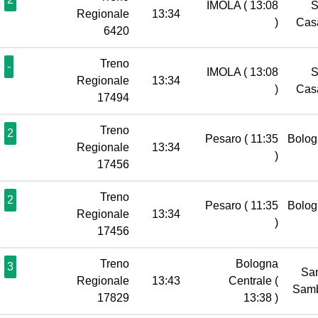
IMOLA
( 13:08
S
Regionale
13:34
)
Cas
6420
Treno
-
IMOLA
( 13:08
S
Regionale
13:34
)
Cas
17494
Treno
2
Pesaro
( 11:35
Bolog
Regionale
13:34
)
17456
Treno
2
Pesaro
( 11:35
Bolog
Regionale
13:34
)
17456
Treno
Bologna
3
Sa
Regionale
13:43
Centrale
(
Sam
17829
13:38 )