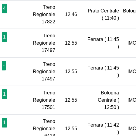
Treno
4
Prato Centrale
Bolog
Regionale
12:46
( 11:40 )
17822
Treno
1
Ferrara
( 11:45
Regionale
12:55
IM
)
17497
Treno
-
Ferrara
( 11:45
Regionale
12:55
IM
)
17497
Treno
Bologna
1
Regionale
12:55
Centrale
(
IM
17501
12:50 )
Treno
1
Ferrara
( 11:42
Regionale
12:55
IM
)
6413