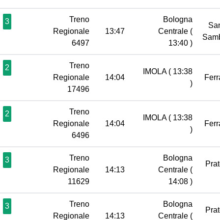
Treno
Bologna
3
Sa
Regionale
13:47
Centrale
(
Sam
6497
13:40 )
Treno
2
IMOLA
( 13:38
Regionale
14:04
Ferr
)
17496
Treno
2
IMOLA
( 13:38
Regionale
14:04
Ferr
)
6496
Treno
Bologna
3
Pra
Regionale
14:13
Centrale
(
11629
14:08 )
Treno
Bologna
3
Pra
Regionale
14:13
Centrale
(