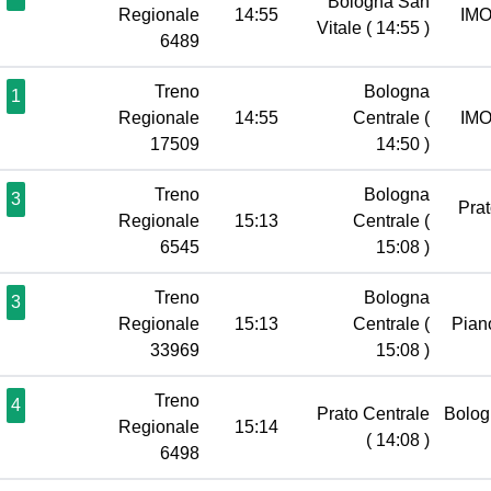
Bologna San
Regionale
14:55
IM
Vitale
( 14:55 )
6489
Treno
Bologna
1
Regionale
14:55
Centrale
(
IM
17509
14:50 )
Treno
Bologna
3
Pra
Regionale
15:13
Centrale
(
6545
15:08 )
Treno
Bologna
3
Regionale
15:13
Centrale
(
Pian
33969
15:08 )
Treno
4
Prato Centrale
Bolog
Regionale
15:14
( 14:08 )
6498