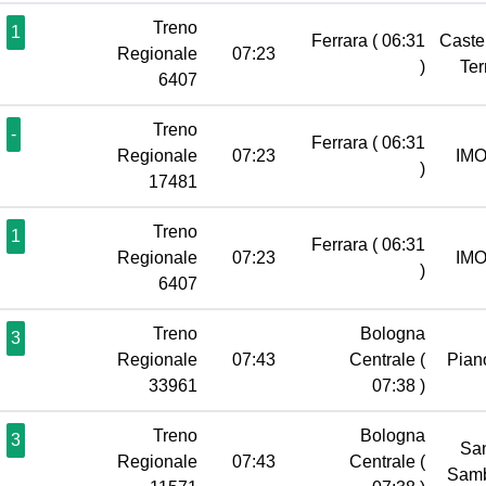
Treno
1
Ferrara
( 06:31
Caste
Regionale
07:23
)
Te
6407
Treno
-
Ferrara
( 06:31
Regionale
07:23
IM
)
17481
Treno
1
Ferrara
( 06:31
Regionale
07:23
IM
)
6407
Treno
Bologna
3
Regionale
07:43
Centrale
(
Pian
33961
07:38 )
Treno
Bologna
3
Sa
Regionale
07:43
Centrale
(
Sam