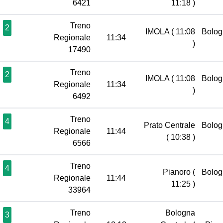
6421
11:18 )
Treno
2
IMOLA
( 11:08
Bolog
Regionale
11:34
)
17490
Treno
2
IMOLA
( 11:08
Bolog
Regionale
11:34
)
6492
Treno
4
Prato Centrale
Bolog
Regionale
11:44
( 10:38 )
6566
Treno
4
Pianoro
(
Bolog
Regionale
11:44
11:25 )
33964
Treno
Bologna
3