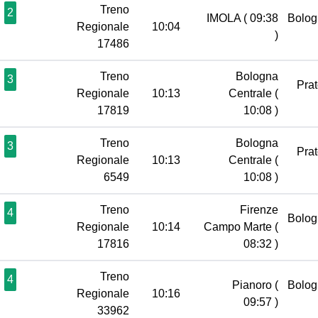
Treno
2
IMOLA
( 09:38
Bolog
Regionale
10:04
)
17486
Treno
Bologna
3
Pra
Regionale
10:13
Centrale
(
17819
10:08 )
Treno
Bologna
3
Pra
Regionale
10:13
Centrale
(
6549
10:08 )
Treno
Firenze
4
Bolog
Regionale
10:14
Campo Marte
(
17816
08:32 )
Treno
4
Pianoro
(
Bolog
Regionale
10:16
09:57 )
33962