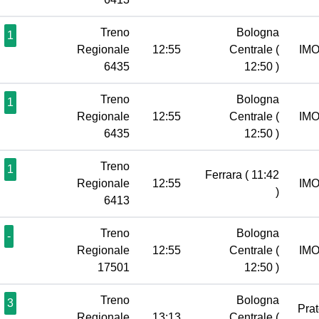
Treno
Bologna
1
Regionale
12:55
Centrale
(
IM
6435
12:50 )
Treno
Bologna
1
Regionale
12:55
Centrale
(
IM
6435
12:50 )
Treno
1
Ferrara
( 11:42
Regionale
12:55
IM
)
6413
Treno
Bologna
-
Regionale
12:55
Centrale
(
IM
17501
12:50 )
Treno
Bologna
3
Pra
Regionale
13:13
Centrale
(