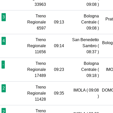
33963
09:08 )
Treno
Bologna
3
Pra
Regionale
09:13
Centrale
(
6597
09:08 )
Treno
San Benedetto
4
Bolog
Regionale
09:14
Sambro
(
11656
08:37 )
Treno
Bologna
-
Regionale
09:23
Centrale
(
IM
17489
09:18 )
Treno
2
IMOLA
( 09:08
DOM
Regionale
09:35
)
11428
Treno
2