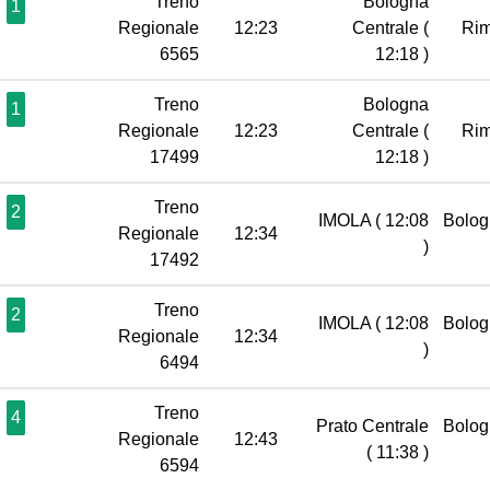
Treno
Bologna
1
Regionale
12:23
Centrale
(
Rim
6565
12:18 )
Treno
Bologna
1
Regionale
12:23
Centrale
(
Rim
17499
12:18 )
Treno
2
IMOLA
( 12:08
Bolog
Regionale
12:34
)
17492
Treno
2
IMOLA
( 12:08
Bolog
Regionale
12:34
)
6494
Treno
4
Prato Centrale
Bolog
Regionale
12:43
( 11:38 )
6594