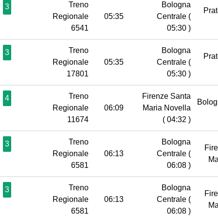
Treno
Bologna
3
Pra
Regionale
05:35
Centrale
(
6541
05:30 )
Treno
Bologna
3
Pra
Regionale
05:35
Centrale
(
17801
05:30 )
Treno
Firenze Santa
4
Bolog
Regionale
06:09
Maria Novella
11674
( 04:32 )
Treno
Bologna
3
Fir
Regionale
06:13
Centrale
(
Ma
6581
06:08 )
Treno
Bologna
3
Fir
Regionale
06:13
Centrale
(
Ma
6581
06:08 )