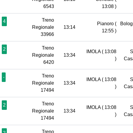
6543
13:08 )
Treno
4
Pianoro
(
Bolog
Regionale
13:14
12:55 )
33966
Treno
2
IMOLA
( 13:08
S
Regionale
13:34
)
Cas
6420
Treno
-
IMOLA
( 13:08
S
Regionale
13:34
)
Cas
17494
Treno
2
IMOLA
( 13:08
S
Regionale
13:34
)
Cas
17494
Treno
2