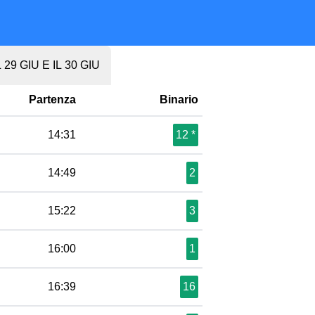
29 GIU E IL 30 GIU
Partenza
Binario
14:31
12 *
14:49
2
15:22
3
16:00
1
16:39
16