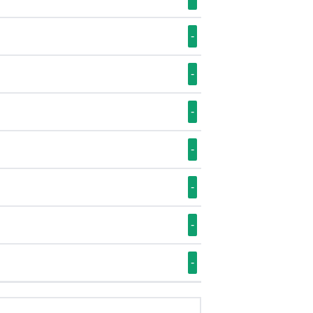
-
-
-
-
-
-
-