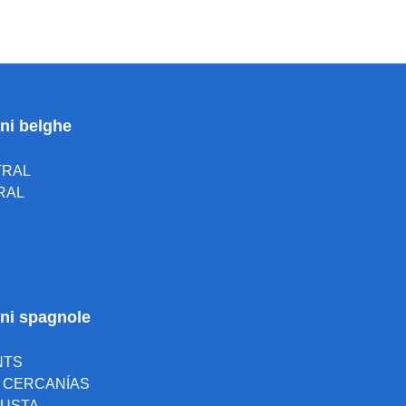
oni belghe
TRAL
RAL
ioni spagnole
NTS
A CERCANÍAS
 JUSTA