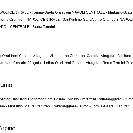
 NAPOLI CENTRALE - Formia-Gaeta
Orari treni NAPOLI CENTRALE - Minturno-Scau
iterno
Orari treni NAPOLI CENTRALE - Sant'Antimo-Sant'Arpino
Orari treni NAPO
 NAPOLI CENTRALE - Roma Termini
no
Orari treni Casoria-Afragola - Villa Literno
Orari treni Casoria-Afragola - Falcia
ari treni Casoria-Afragola - Latina
Orari treni Casoria-Afragola - Roma Termini
Orar
Grumo
'Arpino
Orari treni Frattamaggiore-Grumo - Aversa
Orari treni Frattamaggiore-Grumo 
umo - Minturno-Scauri
Orari treni Frattamaggiore-Grumo - Formia-Gaeta
Orari treni
Arpino