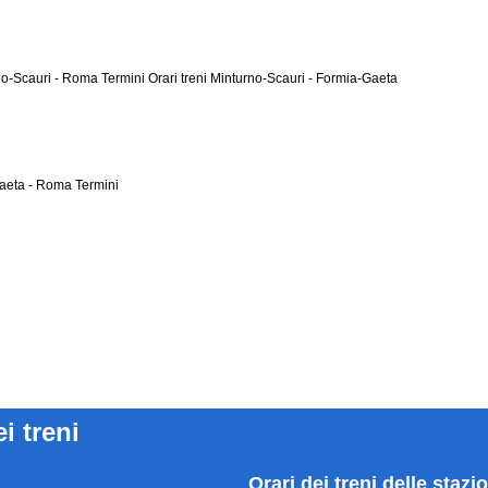
rno-Scauri - Roma Termini
Orari treni Minturno-Scauri - Formia-Gaeta
Gaeta - Roma Termini
ei treni
Orari dei treni delle stazi