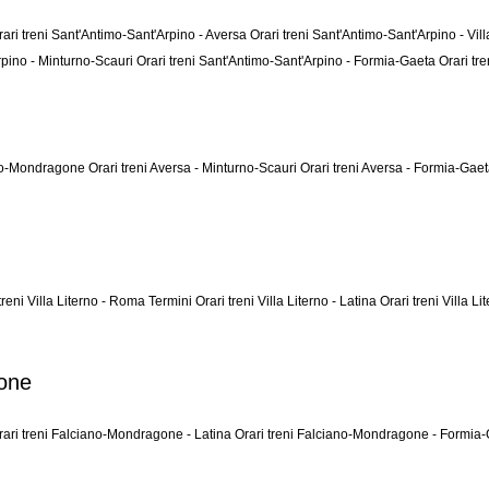
rari treni Sant'Antimo-Sant'Arpino - Aversa
Orari treni Sant'Antimo-Sant'Arpino - Vil
rpino - Minturno-Scauri
Orari treni Sant'Antimo-Sant'Arpino - Formia-Gaeta
Orari tr
iano-Mondragone
Orari treni Aversa - Minturno-Scauri
Orari treni Aversa - Formia-Gae
treni Villa Literno - Roma Termini
Orari treni Villa Literno - Latina
Orari treni Villa L
gone
rari treni Falciano-Mondragone - Latina
Orari treni Falciano-Mondragone - Formia