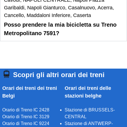
Cavour, NAPOLI CENTRALE, Napoli Piazza
Garibaldi, Napoli Gianturco, Casalnuovo, Acerra,
Cancello, Maddaloni Inferiore, Caserta
Posso prendere la mia bicicletta su Treno
Metropolitano 7591?
Scopri gli altri orari dei treni
Orari dei treni dei treni
Orari dei treni delle
Belgi
stazioni belghe
Orario di Treno IC 2428
Stazione di BRUSSELS-
Orario di Treno IC 3129
CENTRAL
Orario di Treno IC 9224
Stazione di ANTWERP-