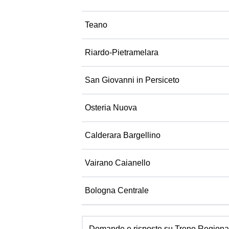
Teano
Riardo-Pietramelara
San Giovanni in Persiceto
Osteria Nuova
Calderara Bargellino
Vairano Caianello
Bologna Centrale
Domande e risposte su Treno Regiona