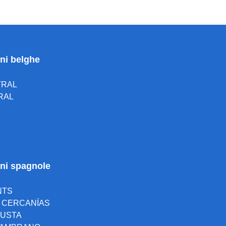
oni belghe
TRAL
RAL
ioni spagnole
NTS
A CERCANÍAS
 JUSTA