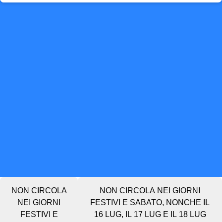
NON CIRCOLA
NON CIRCOLA NEI GIORNI
NEI GIORNI
FESTIVI E SABATO, NONCHE IL
FESTIVI E
16 LUG, IL 17 LUG E IL 18 LUG