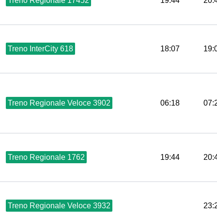
Treno Regionale 17452
19:44
20:
Treno InterCity 618
18:07
19:
Treno Regionale Veloce 3902
06:18
07:
Treno Regionale 1762
19:44
20:
Treno Regionale Veloce 3932
23: