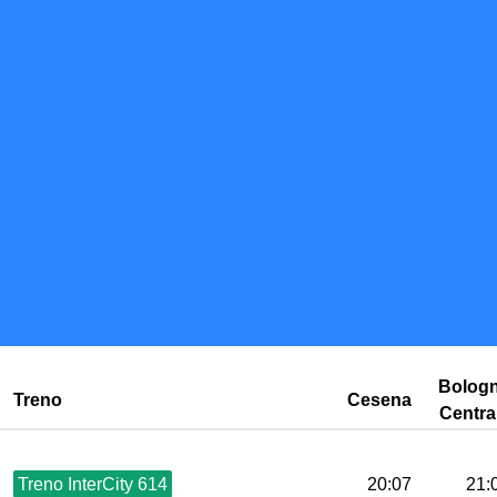
Bolog
Treno
Cesena
Centra
Treno InterCity 614
20:07
21: