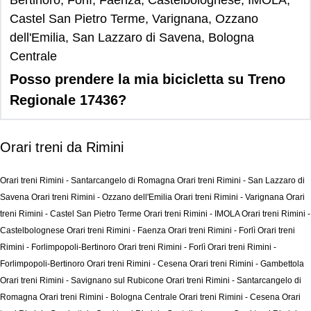
Bertinoro, Forlì, Faenza, Castelbolognese, IMOLA,
Castel San Pietro Terme, Varignana, Ozzano
dell'Emilia, San Lazzaro di Savena, Bologna
Centrale
Posso prendere la mia bicicletta su Treno
Regionale 17436?
Orari treni da Rimini
Orari treni Rimini - Santarcangelo di Romagna
Orari treni Rimini - San Lazzaro di
Savena
Orari treni Rimini - Ozzano dell'Emilia
Orari treni Rimini - Varignana
Orari
treni Rimini - Castel San Pietro Terme
Orari treni Rimini - IMOLA
Orari treni Rimini -
Castelbolognese
Orari treni Rimini - Faenza
Orari treni Rimini - Forlì
Orari treni
Rimini - Forlimpopoli-Bertinoro
Orari treni Rimini - Forlì
Orari treni Rimini -
Forlimpopoli-Bertinoro
Orari treni Rimini - Cesena
Orari treni Rimini - Gambettola
Orari treni Rimini - Savignano sul Rubicone
Orari treni Rimini - Santarcangelo di
Romagna
Orari treni Rimini - Bologna Centrale
Orari treni Rimini - Cesena
Orari