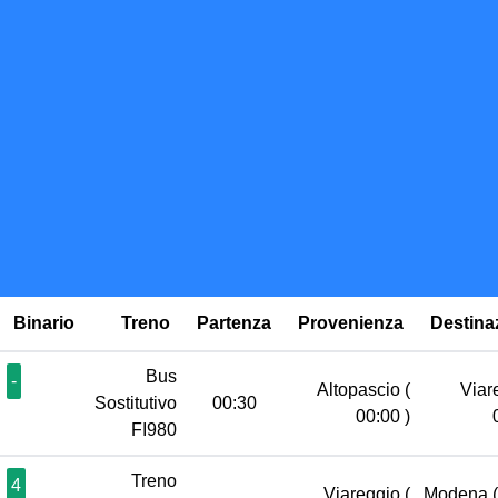
Binario
Treno
Partenza
Provenienza
Destina
Bus
-
Altopascio
(
Viar
Sostitutivo
00:30
00:00 )
FI980
Treno
4
Viareggio
(
Modena