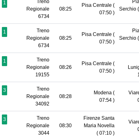
Treno
Pia
1
Pisa Centrale
(
Regionale
08:25
Serchio
07:50 )
6734
Treno
Pia
1
Pisa Centrale
(
Regionale
08:25
Serchio
07:50 )
6734
Treno
1
Pisa Centrale
(
Regionale
08:26
Luni
07:50 )
19155
Treno
3
Modena
(
Viar
Regionale
08:28
07:54 )
34092
Treno
Firenze Santa
3
Viar
Regionale
08:30
Maria Novella
3044
( 07:10 )