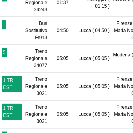
Regionale
01:37
01:15 )
34243
Bus
Firenze
-
Sostitutivo
04:50
Lucca
( 04:50 )
Maria No
FI913
Treno
5
Modena
Regionale
05:05
Lucca
( 05:05 )
34077
Treno
Firenze
1 TR
Regionale
05:05
Lucca
( 05:05 )
Maria No
EST
3021
Treno
Firenze
1 TR
Regionale
05:05
Lucca
( 05:05 )
Maria No
EST
3021