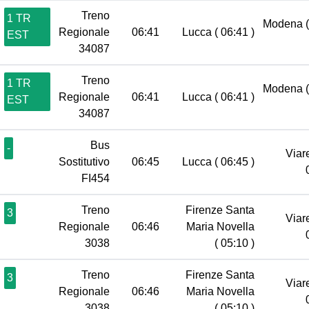
Treno
1 TR
Modena
Regionale
06:41
Lucca
( 06:41 )
EST
34087
Treno
1 TR
Modena
Regionale
06:41
Lucca
( 06:41 )
EST
34087
Bus
-
Viar
Sostitutivo
06:45
Lucca
( 06:45 )
FI454
Treno
Firenze Santa
3
Viar
Regionale
06:46
Maria Novella
3038
( 05:10 )
Treno
Firenze Santa
3
Viar
Regionale
06:46
Maria Novella
3038
( 05:10 )