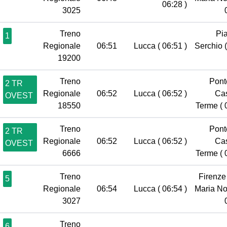
06:28 )
3025
Treno
Pia
1
Regionale
06:51
Lucca
( 06:51 )
Serchio
19200
Treno
Pont
2 TR
Regionale
06:52
Lucca
( 06:52 )
Ca
OVEST
18550
Terme
( 
Treno
Pont
2 TR
Regionale
06:52
Lucca
( 06:52 )
Ca
OVEST
6666
Terme
( 
Treno
Firenze
5
Regionale
06:54
Lucca
( 06:54 )
Maria No
3027
Treno
6