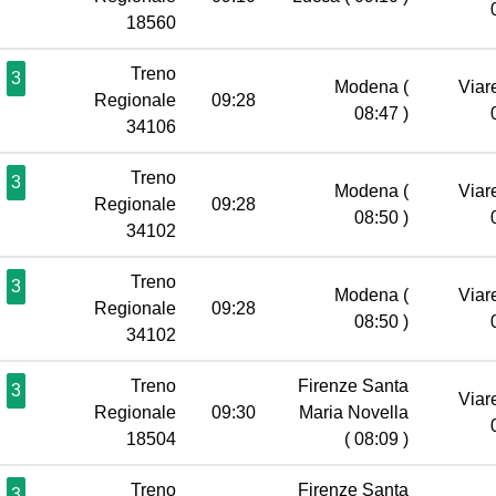
18560
Treno
3
Modena
(
Viar
Regionale
09:28
08:47 )
34106
Treno
3
Modena
(
Viar
Regionale
09:28
08:50 )
34102
Treno
3
Modena
(
Viar
Regionale
09:28
08:50 )
34102
Treno
Firenze Santa
3
Viar
Regionale
09:30
Maria Novella
18504
( 08:09 )
Treno
Firenze Santa
3