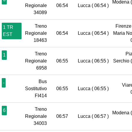
Modena
Regionale
06:54
Lucca
( 06:54 )
34089
Treno
Firenze
1 TR
Regionale
06:54
Lucca
( 06:54 )
Maria No
EST
18463
Treno
Pia
1
Regionale
06:55
Lucca
( 06:55 )
Serchio
6958
Bus
-
Viar
Sostitutivo
06:55
Lucca
( 06:55 )
FI414
Treno
6
Modena
Regionale
06:57
Lucca
( 06:57 )
34003