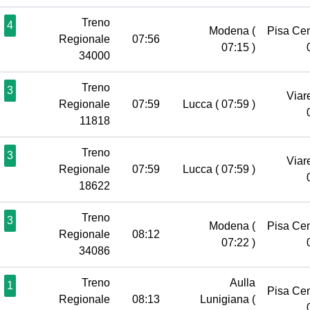
Treno
4
Modena
(
Pisa Ce
Regionale
07:56
07:15 )
34000
Treno
3
Viar
Regionale
07:59
Lucca
( 07:59 )
11818
Treno
3
Viar
Regionale
07:59
Lucca
( 07:59 )
18622
Treno
3
Modena
(
Pisa Ce
Regionale
08:12
07:22 )
34086
Treno
Aulla
1
Pisa Ce
Regionale
08:13
Lunigiana
(