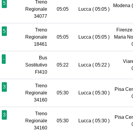
Treno
5
Modena
Regionale
05:05
Lucca
( 05:05 )
34077
Treno
Firenze
5
Regionale
05:05
Lucca
( 05:05 )
Maria No
18461
Bus
-
Viar
Sostitutivo
05:22
Lucca
( 05:22 )
FI410
Treno
3
Pisa Ce
Regionale
05:30
Lucca
( 05:30 )
34160
Treno
3
Pisa Ce
Regionale
05:30
Lucca
( 05:30 )
34160