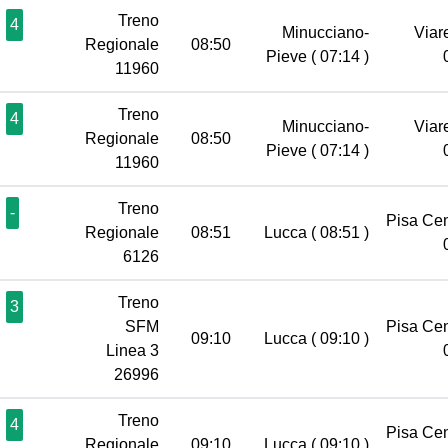
Treno
4
Minucciano-
Viar
Regionale
08:50
Pieve
( 07:14 )
11960
Treno
4
Minucciano-
Viar
Regionale
08:50
Pieve
( 07:14 )
11960
Treno
-
Pisa Ce
Regionale
08:51
Lucca
( 08:51 )
6126
Treno
3
SFM
Pisa Ce
09:10
Lucca
( 09:10 )
Linea 3
26996
Treno
4
Pisa Ce
Regionale
09:10
Lucca
( 09:10 )