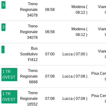
Treno
3
Modena
(
Viar
Regionale
06:58
06:12 )
34078
Treno
3
Modena
(
Viar
Regionale
06:58
06:12 )
34078
Bus
-
Viar
Sostitutivo
07:00
Lucca
( 07:00 )
FI412
Treno
1 TR
Pisa Ce
Regionale
07:08
Lucca
( 07:08 )
OVEST
6668
Treno
1 TR
Pisa Ce
Regionale
07:08
Lucca
( 07:08 )
OVEST
18552