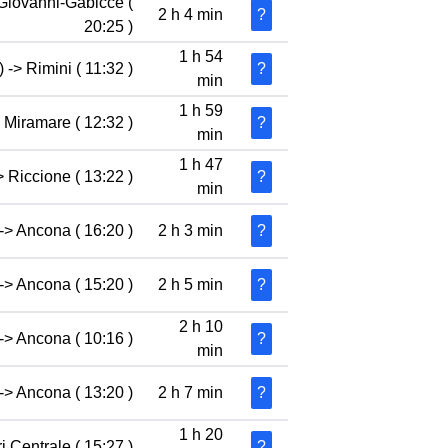
 Giovanni-Gabicce (
2 h 4 min
?
20:25 )
1 h 54
 -> Rimini ( 11:32 )
?
min
1 h 59
i Miramare ( 12:32 )
?
min
1 h 47
> Riccione ( 13:22 )
?
min
-> Ancona ( 16:20 )
2 h 3 min
?
-> Ancona ( 15:20 )
2 h 5 min
?
2 h 10
-> Ancona ( 10:16 )
?
min
-> Ancona ( 13:20 )
2 h 7 min
?
1 h 20
i Centrale ( 15:27 )
?