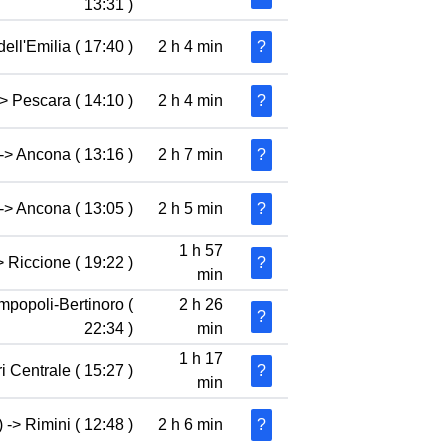
13:31 )
ell'Emilia ( 17:40 )
2 h 4 min
?
-> Pescara ( 14:10 )
2 h 4 min
?
-> Ancona ( 13:16 )
2 h 7 min
?
-> Ancona ( 13:05 )
2 h 5 min
?
1 h 57
> Riccione ( 19:22 )
?
min
mpopoli-Bertinoro (
2 h 26
?
22:34 )
min
1 h 17
i Centrale ( 15:27 )
?
min
 -> Rimini ( 12:48 )
2 h 6 min
?