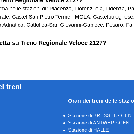
 Treno Regionale Veloce 2127?
rma nelle stazioni di: Piacenza, Fiorenzuola, Fidenza, 
rale, Castel San Pietro Terme, IMOLA, Castelbolognese,
 Adriatico, Cattolica-San Giovanni-Gabicce, Pesaro, Fan
letta su Treno Regionale Veloce 2127?
ei treni
Orari dei treni delle stazi
Stazione di BRUSSELS-CEN
Stazione di ANTWERP-CENT
Stazione di HALLE