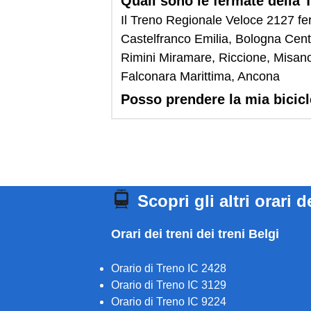
Quali sono le fermate della
Il Treno Regionale Veloce 2127 fe
Castelfranco Emilia, Bologna Cent
Rimini Miramare, Riccione, Misano
Falconara Marittima, Ancona
Posso prendere la mia bicic
Scopri gli altri orari d
Orari dei treni dei treni Belgi
Orario di Treno IC 2428
Orario di Treno IC 3129
Orario di Treno IC 9224