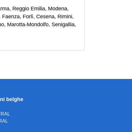
Parma, Reggio Emilia, Modena,
 Faenza, Forlì, Cesena, Rimini,
o, Marotta-Mondolfo, Senigallia,
oni belghe
TRAL
RAL