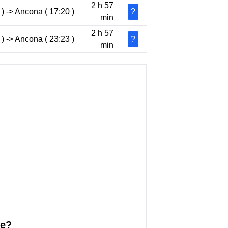
2 h 57
) -> Ancona ( 17:20 )
?
min
2 h 57
) -> Ancona ( 23:23 )
?
min
?
ce?