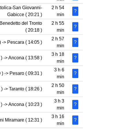
ttolica-San Giovanni-
2 h 54
?
Gabicce ( 20:21 )
min
 Benedetto del Tronto
2 h 55
?
( 20:18 )
min
2 h 57
) -> Pescara ( 14:05 )
?
min
3 h 18
) -> Ancona ( 13:58 )
?
min
3 h 6
 ) -> Pesaro ( 09:31 )
?
min
2 h 50
) -> Taranto ( 18:26 )
?
min
3 h 3
) -> Ancona ( 10:23 )
?
min
3 h 16
ni Miramare ( 12:31 )
?
min