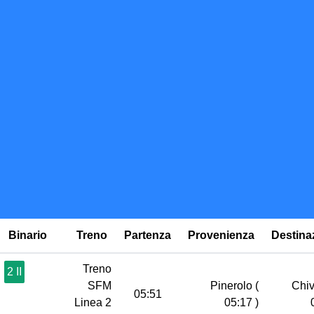
Binario
Treno
Partenza
Provenienza
Destina
Treno
2 II
SFM
Pinerolo
(
Chi
05:51
Linea 2
05:17 )