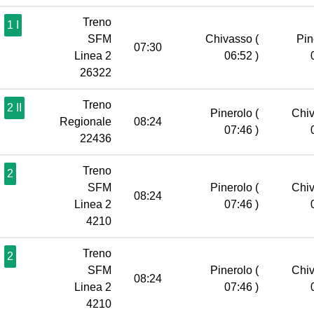
Treno
1 I
SFM
Chivasso
(
Pin
07:30
Linea 2
06:52 )
26322
Treno
2 II
Pinerolo
(
Chi
Regionale
08:24
07:46 )
22436
Treno
2
SFM
Pinerolo
(
Chi
08:24
Linea 2
07:46 )
4210
Treno
2
SFM
Pinerolo
(
Chi
08:24
Linea 2
07:46 )
4210