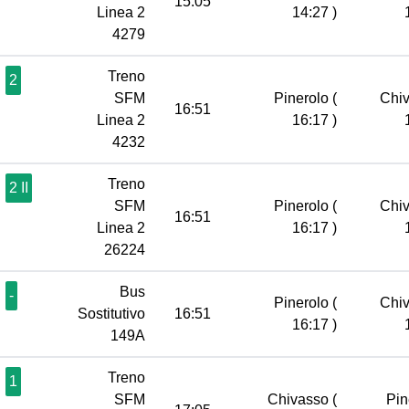
15:05
Linea 2
14:27 )
4279
Treno
2
SFM
Pinerolo
(
Chi
16:51
Linea 2
16:17 )
4232
Treno
2 II
SFM
Pinerolo
(
Chi
16:51
Linea 2
16:17 )
26224
Bus
-
Pinerolo
(
Chi
Sostitutivo
16:51
16:17 )
149A
Treno
1
SFM
Chivasso
(
Pin