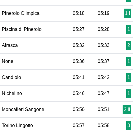
Pinerolo Olimpica
05:18
05:19
1 I
Piscina di Pinerolo
05:27
05:28
1
Airasca
05:32
05:33
2
None
05:36
05:37
1
Candiolo
05:41
05:42
1
Nichelino
05:46
05:47
1
Moncalieri Sangone
05:50
05:51
2 II
Torino Lingotto
05:57
05:58
3