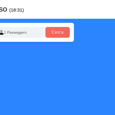
sso
(18:31)
Cerca