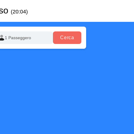
sso
(20:04)
Cerca