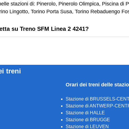
lle stazioni di: Pinerolo, Pinerolo Olimpica, Piscina di 
rino Lingotto, Torino Porta Susa, Torino Rebaduengo Fos
letta su Treno SFM Linea 2 4241?
ei treni
Orari dei treni delle stazi
Stazione di BRUSSELS-CEN
Stazione di ANTWERP-CENT
Stazione di HALLE
Stazione di BRUGGE
Stazione di LEUVEN