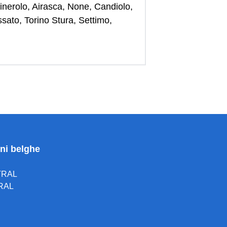
Pinerolo, Airasca, None, Candiolo,
sato, Torino Stura, Settimo,
oni belghe
TRAL
RAL