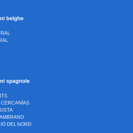
oni belghe
TRAL
RAL
ioni spagnole
NTS
A CERCANÍAS
 JUSTA
 ZAMBRANO
ACIÒ DEL NORD