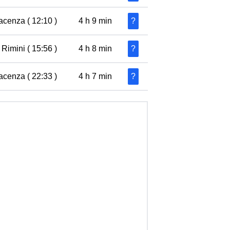
acenza ( 12:10 )
4 h 9 min
?
 Rimini ( 15:56 )
4 h 8 min
?
acenza ( 22:33 )
4 h 7 min
?