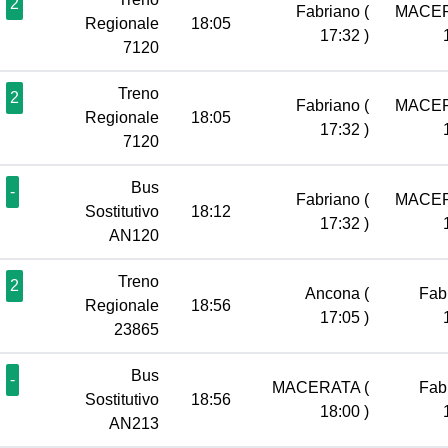
2
Fabriano
(
MACE
Regionale
18:05
17:32 )
7120
Treno
2
Fabriano
(
MACE
Regionale
18:05
17:32 )
7120
Bus
-
Fabriano
(
MACE
Sostitutivo
18:12
17:32 )
AN120
Treno
2
Ancona
(
Fab
Regionale
18:56
17:05 )
23865
Bus
-
MACERATA
(
Fab
Sostitutivo
18:56
18:00 )
AN213