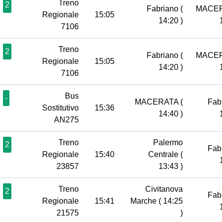
Treno
2
Fabriano
(
MACE
Regionale
15:05
14:20 )
7106
Treno
2
Fabriano
(
MACE
Regionale
15:05
14:20 )
7106
Bus
-
MACERATA
(
Fab
Sostitutivo
15:36
14:40 )
AN275
Treno
Palermo
2
Fab
Regionale
15:40
Centrale
(
23857
13:43 )
Treno
Civitanova
2
Fab
Regionale
15:41
Marche
( 14:25
21575
)