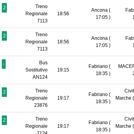
Treno
2
Ancona
(
Fab
Regionale
18:56
17:05 )
7113
Treno
2
Ancona
(
Fab
Regionale
18:56
17:05 )
7113
Bus
-
Fabriano
(
MACE
Sostitutivo
19:15
18:35 )
AN124
Treno
Civi
2
Fabriano
(
Regionale
19:17
Marche
18:35 )
23876
Treno
Civi
2
Fabriano
(
Regionale
19:17
Marche
18:35 )
7124