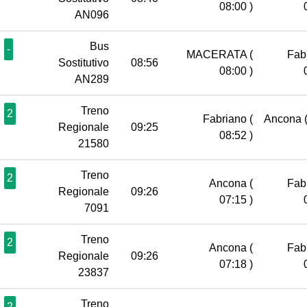
08:00 )
AN096
Bus
-
MACERATA
(
Fab
Sostitutivo
08:56
08:00 )
AN289
Treno
2
Fabriano
(
Ancona
Regionale
09:25
08:52 )
21580
Treno
2
Ancona
(
Fab
Regionale
09:26
07:15 )
7091
Treno
2
Ancona
(
Fab
Regionale
09:26
07:18 )
23837
Treno
2