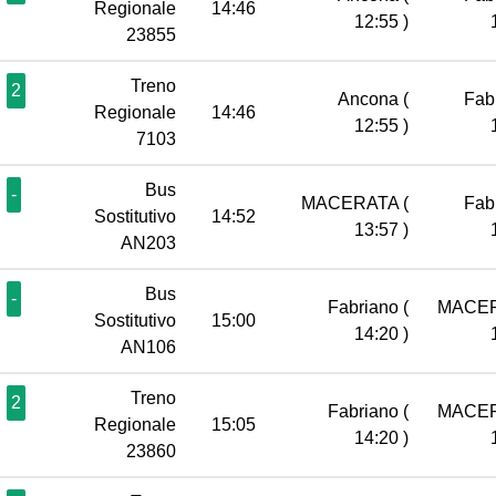
Regionale
14:46
12:55 )
23855
Treno
2
Ancona
(
Fab
Regionale
14:46
12:55 )
7103
Bus
-
MACERATA
(
Fab
Sostitutivo
14:52
13:57 )
AN203
Bus
-
Fabriano
(
MACE
Sostitutivo
15:00
14:20 )
AN106
Treno
2
Fabriano
(
MACE
Regionale
15:05
14:20 )
23860