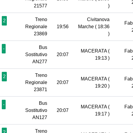
21577
)
Treno
Civitanova
2
Fab
Regionale
19:56
Marche
( 18:36
23869
)
Bus
-
MACERATA
(
Fab
Sostitutivo
20:07
19:13 )
AN277
Treno
2
MACERATA
(
Fab
Regionale
20:07
19:20 )
23871
Bus
-
MACERATA
(
Fab
Sostitutivo
20:07
19:17 )
AN127
Treno
2