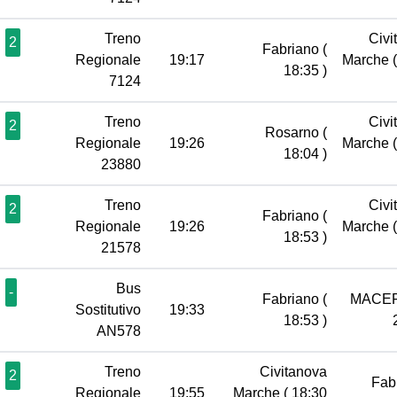
Treno
Civi
2
Fabriano
(
Regionale
19:17
Marche
18:35 )
7124
Treno
Civi
2
Rosarno
(
Regionale
19:26
Marche
18:04 )
23880
Treno
Civi
2
Fabriano
(
Regionale
19:26
Marche
18:53 )
21578
Bus
-
Fabriano
(
MACE
Sostitutivo
19:33
18:53 )
AN578
Treno
Civitanova
2
Fab
Regionale
19:55
Marche
( 18:30