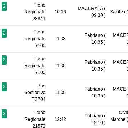
Treno
2
MACERATA
(
Regionale
10:16
Sacile
( 
09:30 )
23841
Treno
2
Fabriano
(
MACE
Regionale
11:08
10:35 )
7100
Treno
2
Fabriano
(
MACE
Regionale
11:08
10:35 )
7100
Bus
2
Fabriano
(
MACE
Sostitutivo
11:08
10:35 )
TS704
Treno
Civi
2
Fabriano
(
Regionale
12:42
Marche
12:10 )
21572