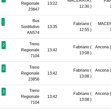
MACERATA
(
Fab
Regionale
13:22
12:30 )
23847
Bus
-
Fabriano
(
MACE
Sostitutivo
13:35
12:55 )
AN574
Treno
2
Fabriano
(
Ancona
Regionale
13:42
13:08 )
7104
Treno
2
Fabriano
(
Ancona
Regionale
13:42
13:08 )
23856
Treno
2
Fabriano
(
Ancona
Regionale
13:42
13:08 )
7104