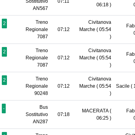
Sostitutivo
07:11
06:18 )
AN567
Treno
Civitanova
2
Fab
Regionale
07:12
Marche
( 05:54
7087
)
Treno
Civitanova
2
Fab
Regionale
07:12
Marche
( 05:54
7087
)
Treno
Civitanova
2
Regionale
07:12
Marche
( 05:54
Sacile
( 
90248
)
Bus
-
MACERATA
(
Fab
Sostitutivo
07:18
06:25 )
AN287