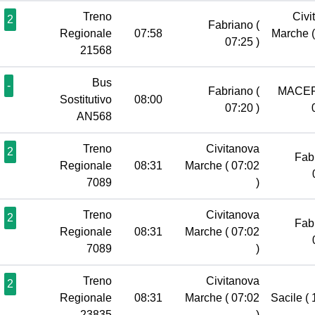
Treno
Civi
2
Fabriano
(
Regionale
07:58
Marche
07:25 )
21568
Bus
-
Fabriano
(
MACE
Sostitutivo
08:00
07:20 )
AN568
Treno
Civitanova
2
Fab
Regionale
08:31
Marche
( 07:02
7089
)
Treno
Civitanova
2
Fab
Regionale
08:31
Marche
( 07:02
7089
)
Treno
Civitanova
2
Regionale
08:31
Marche
( 07:02
Sacile
( 
23835
)