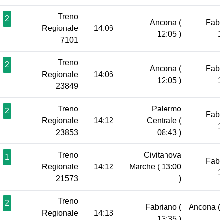
Treno
2
Ancona
(
Fab
Regionale
14:06
12:05 )
7101
Treno
2
Ancona
(
Fab
Regionale
14:06
12:05 )
23849
Treno
Palermo
2
Fab
Regionale
14:12
Centrale
(
23853
08:43 )
Treno
Civitanova
1
Fab
Regionale
14:12
Marche
( 13:00
21573
)
Treno
2
Fabriano
(
Ancona
Regionale
14:13
13:35 )