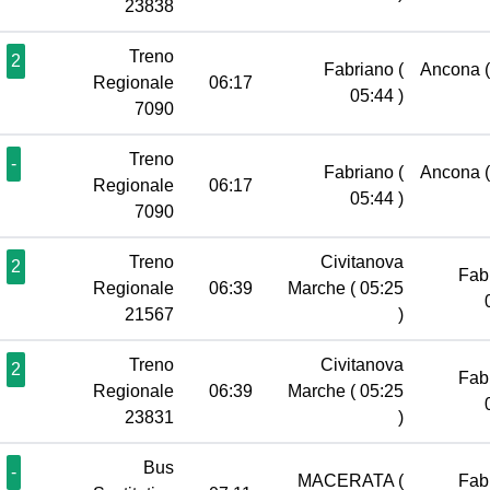
23838
Treno
2
Fabriano
(
Ancona
Regionale
06:17
05:44 )
7090
Treno
-
Fabriano
(
Ancona
Regionale
06:17
05:44 )
7090
Treno
Civitanova
2
Fab
Regionale
06:39
Marche
( 05:25
21567
)
Treno
Civitanova
2
Fab
Regionale
06:39
Marche
( 05:25
23831
)
Bus
-
MACERATA
(
Fab