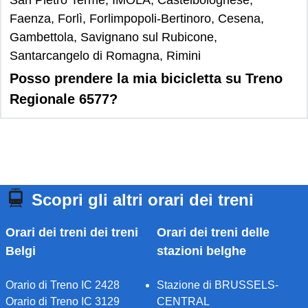
San Pietro Terme, IMOLA, Castelbolognese,
Faenza, Forlì, Forlimpopoli-Bertinoro, Cesena,
Gambettola, Savignano sul Rubicone,
Santarcangelo di Romagna, Rimini
Posso prendere la mia bicicletta su Treno
Regionale 6577?
Scopri gli altri orari dei treni
Orari dei treni dei treni
Orari dei treni delle
Belgi
stazioni belghe
Orario di Treno IC 2428
Stazione di BRUSSELS-
Orario di Treno IC 3129
CENTRAL