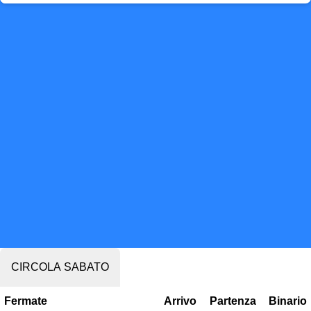
CIRCOLA SABATO
Fermate
Arrivo
Partenza
Binario