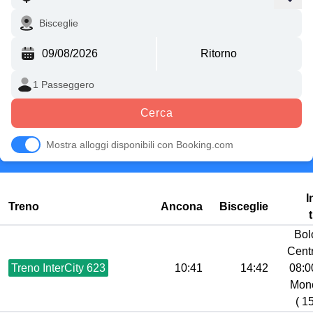
Cerca
Mostra alloggi disponibili con Booking.com
I
Treno
Ancona
Bisceglie
Bol
Centr
Treno InterCity 623
10:41
14:42
08:00
Mono
( 1