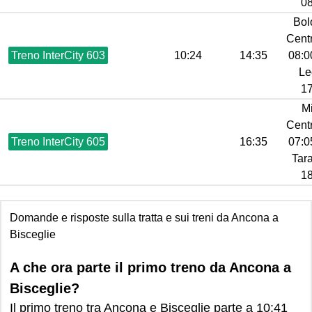
08
Bol
Centr
Treno InterCity 603
10:24
14:35
08:00
Le
17
M
Centr
Treno InterCity 605
16:35
07:05
Tara
18
Domande e risposte sulla tratta e sui treni da Ancona a
Bisceglie
A che ora parte il primo treno da Ancona a
Bisceglie?
Il primo treno tra Ancona e Bisceglie parte a 10:41