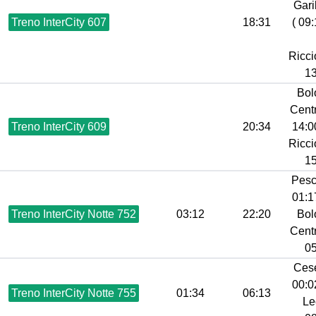
Gari
Treno InterCity 607
18:31
( 09:
Ricci
13
Bol
Centr
Treno InterCity 609
20:34
14:00
Ricci
15
Pesc
01:17
Treno InterCity Notte 752
03:12
22:20
Bol
Centr
05
Ces
00:02
Treno InterCity Notte 755
01:34
06:13
Le