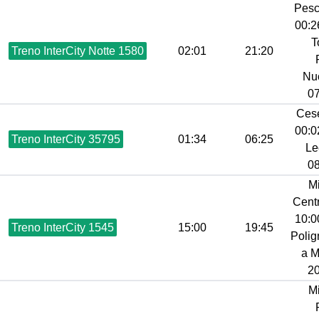
Pesc
00:26
T
Treno InterCity Notte 1580
02:01
21:20
Nu
07
Ces
00:02
Treno InterCity 35795
01:34
06:25
Le
08
M
Centr
10:00
Treno InterCity 1545
15:00
19:45
Poli
a M
20
M