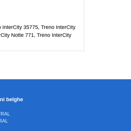
o InterCity 35775, Treno InterCity
City Notte 771, Treno InterCity
oni belghe
TRAL
RAL