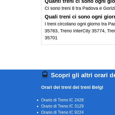
Quanti treni ci sono ogni gi
Ci sono treni 8 tra Padova e Goriz
Quali treni ci sono ogni gio
I treni circolano ogni giorno tra P
35783, Treno InterCity 35774, Tren
35701
Scopri gli altri orari d
Orari dei treni dei treni Belgi
Orario di Treno IC 2428
Orario di Treno IC 3129
Orario di Treno IC 9224