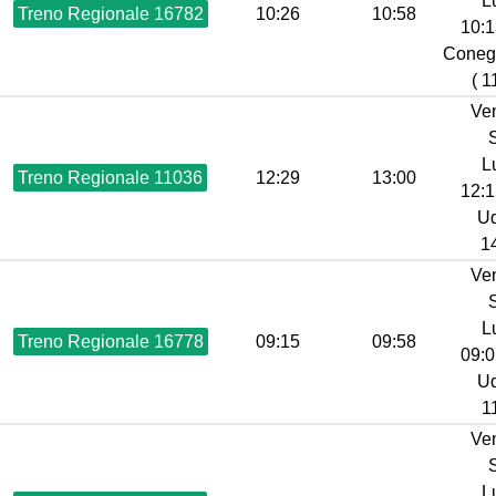
L
Treno Regionale 16782
10:26
10:58
10:1
Coneg
( 1
Ve
L
Treno Regionale 11036
12:29
13:00
12:1
Ud
14
Ve
L
Treno Regionale 16778
09:15
09:58
09:0
Ud
1
Ve
L