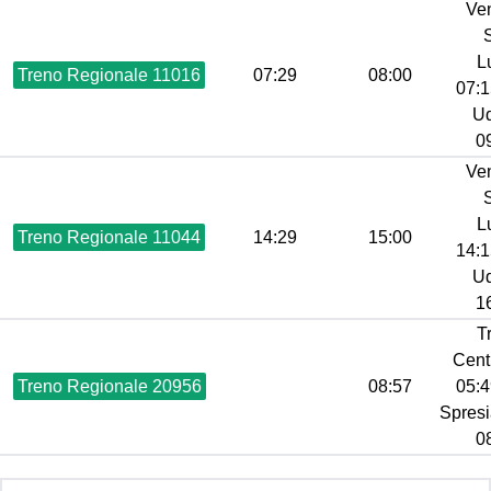
Ve
L
Treno Regionale 11016
07:29
08:00
07:1
Ud
09
Ve
L
Treno Regionale 11044
14:29
15:00
14:1
Ud
16
T
Centr
Treno Regionale 20956
08:57
05:4
Spresi
08