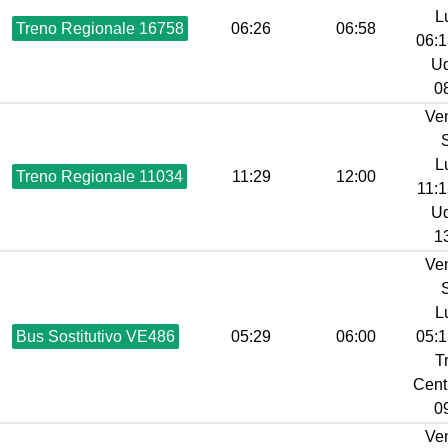
L
Treno Regionale 16758
06:26
06:58
06:1
Ud
08
Ve
L
Treno Regionale 11034
11:29
12:00
11:1
Ud
13
Ve
L
Bus Sostitutivo VE486
05:29
06:00
05:1
T
Centr
09
Ve