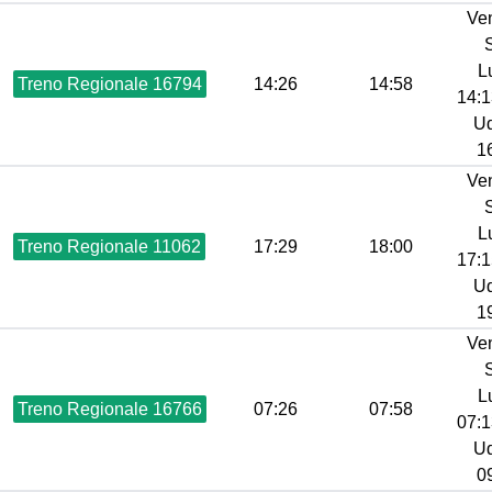
Ve
L
Treno Regionale 16794
14:26
14:58
14:1
Ud
16
Ve
L
Treno Regionale 11062
17:29
18:00
17:1
Ud
19
Ve
L
Treno Regionale 16766
07:26
07:58
07:1
Ud
09