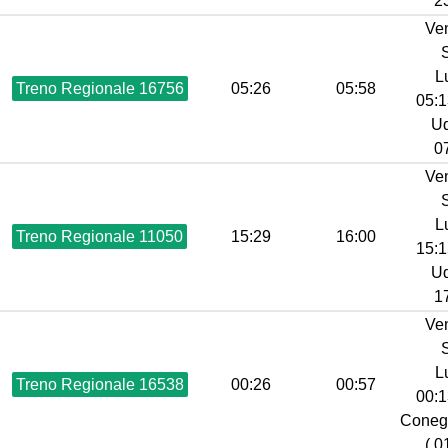
23
Ve
L
Treno Regionale 16756
05:26
05:58
05:1
Ud
07
Ve
L
Treno Regionale 11050
15:29
16:00
15:1
Ud
17
Ve
L
Treno Regionale 16538
00:26
00:57
00:1
Coneg
( 0