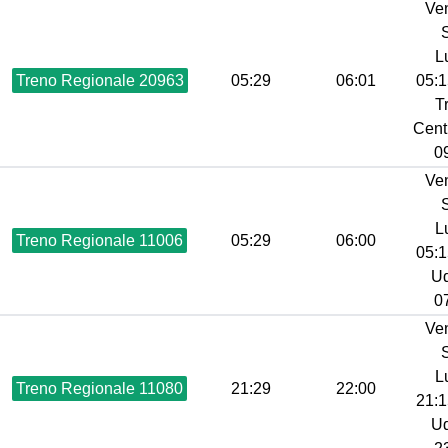
Ve
L
Treno Regionale 20963
05:29
06:01
05:1
T
Centr
09
Ve
L
Treno Regionale 11006
05:29
06:00
05:1
Ud
07
Ve
L
Treno Regionale 11080
21:29
22:00
21:1
Ud