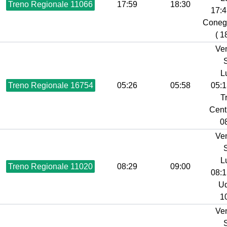
Treno Regionale 11066
17:59
18:30
17:4
Coneg
( 1
Ve
L
Treno Regionale 16754
05:26
05:58
05:1
T
Centr
08
Ve
L
Treno Regionale 11020
08:29
09:00
08:1
Ud
10
Ve