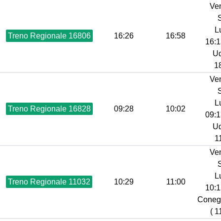
Ve
L
Treno Regionale 16806
16:26
16:58
16:1
Ud
18
Ve
L
Treno Regionale 16828
09:28
10:02
09:1
Ud
1
Ve
L
Treno Regionale 11032
10:29
11:00
10:1
Coneg
( 1