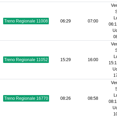
Ve
L
Treno Regionale 11008
06:29
07:00
06:1
Ud
08
Ve
L
Treno Regionale 11052
15:29
16:00
15:1
Ud
17
Ve
L
Treno Regionale 16770
08:26
08:58
08:1
Ud
10