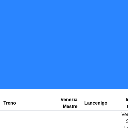
Venezia
I
Treno
Lancenigo
Mestre
Ve