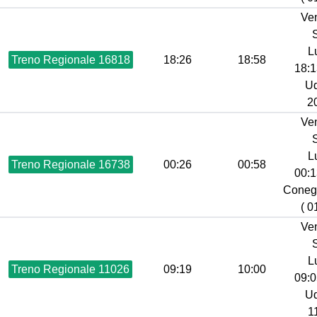
Ve
L
Treno Regionale 16818
18:26
18:58
18:1
Ud
20
Ve
L
Treno Regionale 16738
00:26
00:58
00:1
Coneg
( 0
Ve
L
Treno Regionale 11026
09:19
10:00
09:0
Ud
1