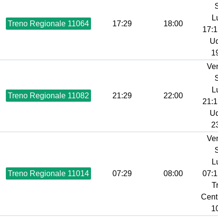
L
Treno Regionale 11064
17:29
18:00
17:1
Ud
19
Ve
L
Treno Regionale 11082
21:29
22:00
21:1
Ud
23
Ve
L
Treno Regionale 11014
07:29
08:00
07:1
T
Centr
10