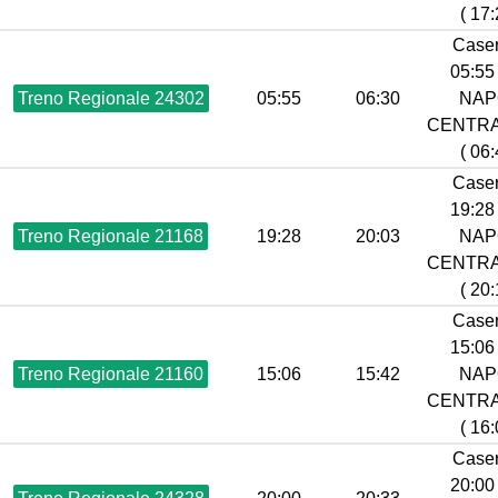
( 17:
Caser
05:55 
Treno Regionale 24302
05:55
06:30
NAP
CENTR
( 06:
Caser
19:28 
Treno Regionale 21168
19:28
20:03
NAP
CENTR
( 20:
Caser
15:06 
Treno Regionale 21160
15:06
15:42
NAP
CENTR
( 16:
Caser
20:00 