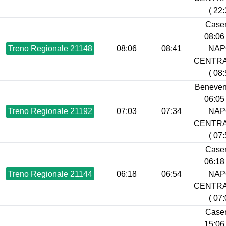
( 22:
Caser
08:06 
Treno Regionale 21148
08:06
08:41
NAP
CENTR
( 08:
Beneven
06:05 
Treno Regionale 21192
07:03
07:34
NAP
CENTR
( 07:
Caser
06:18 
Treno Regionale 21144
06:18
06:54
NAP
CENTR
( 07:
Caser
15:06 