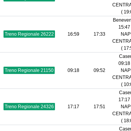
CENTR
( 19:
Beneven
15:47 
Treno Regionale 26222
16:59
17:33
NAP
CENTR
( 17:
Caser
09:18 
Treno Regionale 21150
09:18
09:52
NAP
CENTR
( 10:
Caser
17:17 
Treno Regionale 24326
17:17
17:51
NAP
CENTR
( 18:
Caser