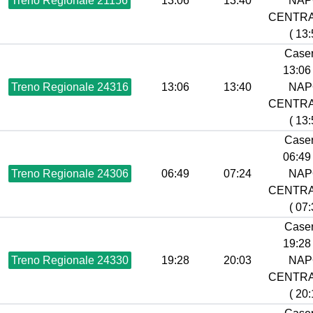
Treno Regionale 21156
13:06
13:40
NAP
CENTR
( 13:
Caser
13:06 
Treno Regionale 24316
13:06
13:40
NAP
CENTR
( 13:
Caser
06:49 
Treno Regionale 24306
06:49
07:24
NAP
CENTR
( 07:
Caser
19:28 
Treno Regionale 24330
19:28
20:03
NAP
CENTR
( 20: