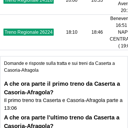
Treno Regionale 24328
20:00
20:33
Aver
20:
Beneven
16:51 
Treno Regionale 26224
18:10
18:46
NAP
CENTR
( 19:
Domande e risposte sulla tratta e sui treni da Caserta a
Casoria-Afragola
A che ora parte il primo treno da Caserta a
Casoria-Afragola?
Il primo treno tra Caserta e Casoria-Afragola parte a
13:06
A che ora parte l'ultimo treno da Caserta a
Casoria-Afragola?