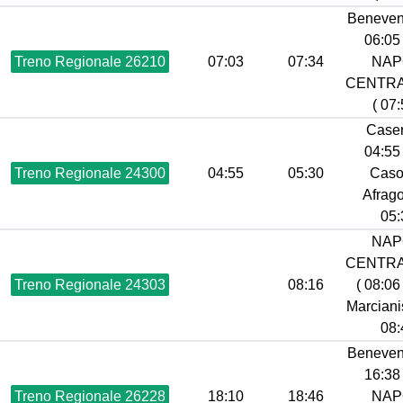
Beneven
06:05 
Treno Regionale 26210
07:03
07:34
NAP
CENTR
( 07:
Caser
04:55 
Treno Regionale 24300
04:55
05:30
Caso
Afrago
05:
NAP
CENTR
Treno Regionale 24303
08:16
( 08:06 
Marciani
08:
Beneven
16:38 
Treno Regionale 26228
18:10
18:46
NAP