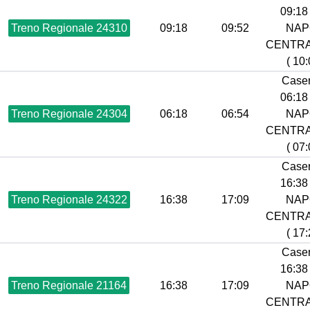
09:18 
Treno Regionale 24310
09:18
09:52
NAP
CENTR
( 10:
Caser
06:18 
Treno Regionale 24304
06:18
06:54
NAP
CENTR
( 07:
Caser
16:38 
Treno Regionale 24322
16:38
17:09
NAP
CENTR
( 17:
Caser
16:38 
Treno Regionale 21164
16:38
17:09
NAP
CENTR