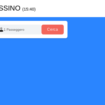
ASSINO
(15:40)
Cerca