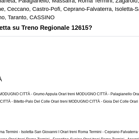
llaneta, Palagianello, Massafra, Roma Termini, Zagarolo,
ne, Ceccano, Castro-Pofi, Ceprano-Falvaterra, Isoletta-
ino, Taranto, CASSINO
letta su Treno Regionale 12615?
À
ni MODUGNO CITTÀ - Grumo Appula
Orari treni MODUGNO CITTÀ - Palagianello
Ora
ITTÀ - Bitetto-Palo Del Colle
Orari treni MODUGNO CITTÀ - Gioia Del Colle
Orari
oma Termini - Isoletta-San Giovanni I
Orari treni Roma Termini - Ceprano-Falvaterra