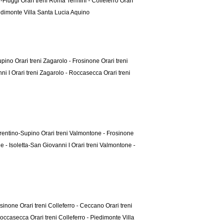
i-Fiuggi
Orari treni Roma Termini - Colleferro
Orari
edimonte Villa Santa Lucia Aquino
Supino
Orari treni Zagarolo - Frosinone
Orari treni
nni I
Orari treni Zagarolo - Roccasecca
Orari treni
erentino-Supino
Orari treni Valmontone - Frosinone
e - Isoletta-San Giovanni I
Orari treni Valmontone -
rosinone
Orari treni Colleferro - Ceccano
Orari treni
- Roccasecca
Orari treni Colleferro - Piedimonte Villa