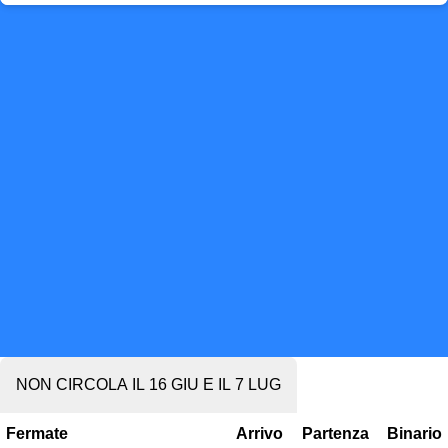
NON CIRCOLA IL 16 GIU E IL 7 LUG
Fermate
Arrivo
Partenza
Binario