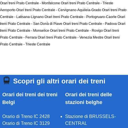
Orari treni Prato Centrale - Monfalcone
Orari treni Prato Centrale - Trieste
Aeroporto
Orari treni Prato Centrale - Cervignano-Aquileia-Grado
Orari treni Prato
Centrale - Latisana-Lignano
Orari treni Prato Centrale - Portogruaro-Caorle
Orari
treni Prato Centrale - San Donà di Piave
Orari treni Prato Centrale - Padova
Orari
treni Prato Centrale - Monselice
Orari treni Prato Centrale - Rovigo
Orari treni
Prato Centrale - Ferrara
Orari treni Prato Centrale - Venezia Mestre
Orari treni
Prato Centrale - Trieste Centrale
Scopri gli altri orari dei treni
Orari dei treni dei treni
Orari dei treni delle
Belgi
stazioni belghe
Orario di Treno IC 2428
Stazione di BRUSSELS-
Orario di Treno IC 3129
CENTRAL