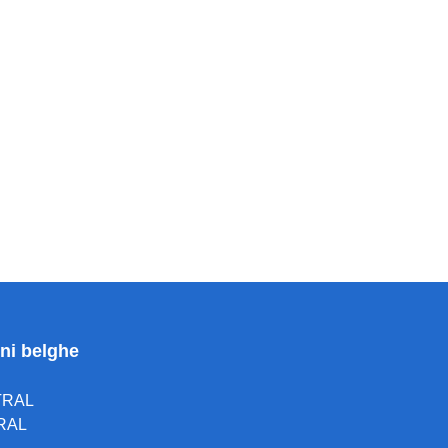
oni belghe
TRAL
RAL