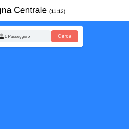
gna Centrale
(11:12)
Cerca