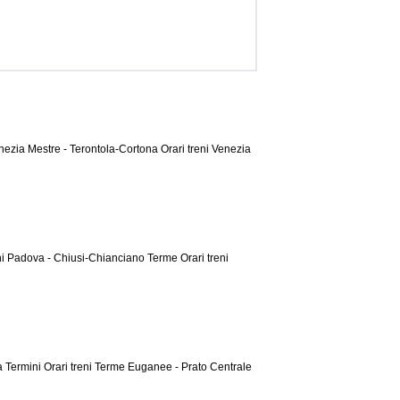
enezia Mestre - Terontola-Cortona
Orari treni Venezia
eni Padova - Chiusi-Chianciano Terme
Orari treni
a Termini
Orari treni Terme Euganee - Prato Centrale