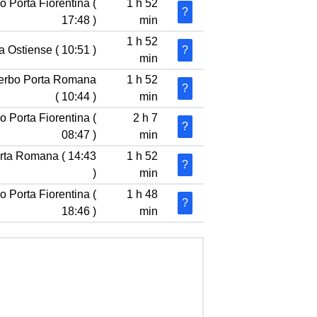
o Porta Fiorentina (
1 h 52
?
17:48 )
min
1 h 52
a Ostiense ( 10:51 )
?
min
iterbo Porta Romana
1 h 52
?
( 10:44 )
min
o Porta Fiorentina (
2 h 7
?
08:47 )
min
orta Romana ( 14:43
1 h 52
?
)
min
o Porta Fiorentina (
1 h 48
?
18:46 )
min