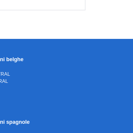
oni belghe
TRAL
RAL
ioni spagnole