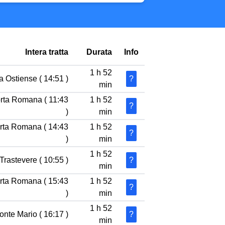
Intera tratta
Durata
Info
1 h 52
a Ostiense ( 14:51 )
?
min
orta Romana ( 11:43
1 h 52
?
)
min
orta Romana ( 14:43
1 h 52
?
)
min
1 h 52
Trastevere ( 10:55 )
?
min
orta Romana ( 15:43
1 h 52
?
)
min
1 h 52
nte Mario ( 16:17 )
?
min