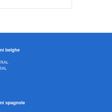
oni belghe
TRAL
RAL
ioni spagnole