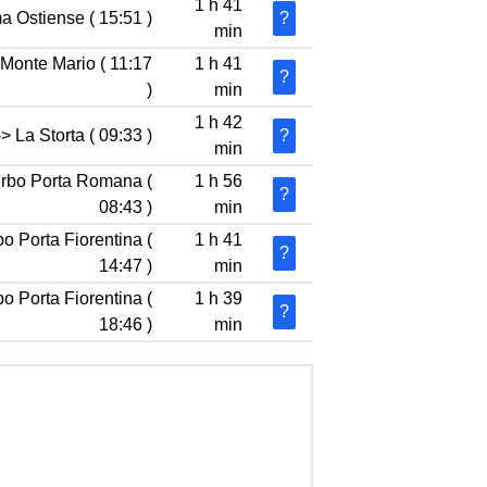
1 h 41
a Ostiense ( 15:51 )
?
min
 Monte Mario ( 11:17
1 h 41
?
)
min
1 h 42
 La Storta ( 09:33 )
?
min
terbo Porta Romana (
1 h 56
?
08:43 )
min
bo Porta Fiorentina (
1 h 41
?
14:47 )
min
bo Porta Fiorentina (
1 h 39
?
18:46 )
min