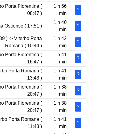
bo Porta Fiorentina (
1 h 56
?
08:47 )
min
1 h 40
a Ostiense ( 17:51 )
?
min
9 ) -> Viterbo Porta
1 h 42
?
Romana ( 10:44 )
min
bo Porta Fiorentina (
1 h 41
?
16:47 )
min
terbo Porta Romana (
1 h 41
?
13:43 )
min
bo Porta Fiorentina (
1 h 38
?
20:47 )
min
bo Porta Fiorentina (
1 h 38
?
20:47 )
min
terbo Porta Romana (
1 h 41
?
11:43 )
min