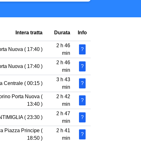
Intera tratta
Durata
Info
2 h 46
orta Nuova ( 17:40 )
?
min
2 h 46
orta Nuova ( 17:40 )
?
min
3 h 43
a Centrale ( 00:15 )
?
min
orino Porta Nuova (
2 h 42
?
13:40 )
min
2 h 47
NTIMIGLIA ( 23:30 )
?
min
a Piazza Principe (
2 h 41
?
18:50 )
min