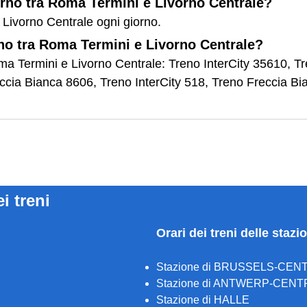
orno tra Roma Termini e Livorno Centrale?
 Livorno Centrale ogni giorno.
rno tra Roma Termini e Livorno Centrale?
Roma Termini e Livorno Centrale: Treno InterCity 35610, T
ccia Bianca 8606, Treno InterCity 518, Treno Freccia B
ei treni
Orari dei treni delle stazi
Stazione di BRUSSELS-CEN
Stazione di ANTWERP-CENT
Stazione di HALLE