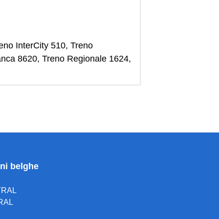
reno InterCity 510, Treno
ianca 8620, Treno Regionale 1624,
oni belghe
TRAL
RAL