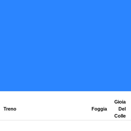
Gioia
Treno
Foggia
Del
Colle